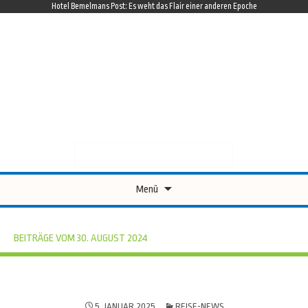
Hotel Bemelmans Post: Es weht das Flair einer anderen Epoche
facebook
twitter
RAUSHIER
DAS REISEMAGAZIN MIT SPANNENDEN REISEREPORTAGEN
Suche
Suche
nach::
nach:
Zum
Menü
Inhalt
springen
BEITRÄGE VOM 30. AUGUST 2024
5. JANUAR 2025
REISE-NEWS