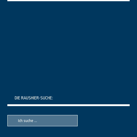
DIE RAUSHIER-SUCHE:
Suche
Suche
nach::
nach: