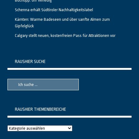
Buchtipp: oh! Venedig
Schenna erhält Südtiroler Nachhaltigkeitslabel
Kärnten: Warme Badeseen und über sanfte Almen zum
Gipfelglück
Calgary stellt neuen, kostenfreien Pass für Attraktionen vor
RAUSHIER SUCHE
Suche
Suche
nach::
nach:
RAUSHIER THEMENBEREICHE
Raushier
Themenbereiche