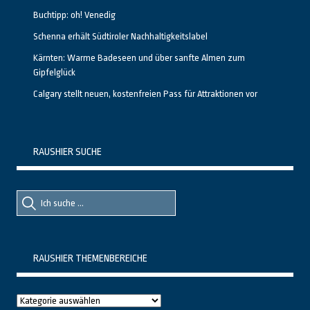
Buchtipp: oh! Venedig
Schenna erhält Südtiroler Nachhaltigkeitslabel
Kärnten: Warme Badeseen und über sanfte Almen zum
Gipfelglück
Calgary stellt neuen, kostenfreien Pass für Attraktionen vor
RAUSHIER SUCHE
Suche
Suche
nach::
nach:
RAUSHIER THEMENBEREICHE
Raushier