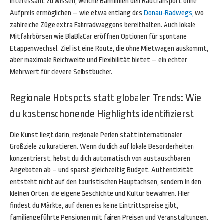
interessant zu wissen, welche Bahnlinien den Radtransport ohne
Aufpreis ermöglichen – wie etwa entlang des
Donau-Radwegs
, wo
zahlreiche Züge extra Fahrradwaggons bereithalten. Auch lokale
Mitfahrbörsen wie BlaBlaCar eröffnen Optionen für spontane
Etappenwechsel. Ziel ist eine Route, die ohne Mietwagen auskommt,
aber maximale Reichweite und Flexibilität bietet – ein echter
Mehrwert für clevere Selbstbucher.
Regionale Hotspots statt globaler Trends: Wie
du kostenschonende Highlights identifizierst
Die Kunst liegt darin, regionale Perlen statt internationaler
Großziele zu kuratieren. Wenn du dich auf lokale Besonderheiten
konzentrierst, hebst du dich automatisch von austauschbaren
Angeboten ab – und sparst gleichzeitig Budget. Authentizität
entsteht nicht auf den touristischen Hauptachsen, sondern in den
kleinen Orten, die eigene Geschichte und Kultur bewahren. Hier
findest du Märkte, auf denen es keine Eintrittspreise gibt,
familiengeführte Pensionen mit fairen Preisen und Veranstaltungen,