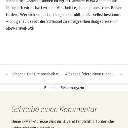
nachhaltige Aspekte können integriert werden: etwa Anbieter, die
ökologisch wirtschaften, oder Abschnitte, die emissionsfreies Reisen
fördern. Wer sich kompetent begleitet fühlt, bleibt selbstbestimmt
– und genau das ist der Schlüssel zu erfolgreichen Budgetreisen im
Slow-Travel-Stil.
←
Schenna: Der Ort oberhalb von Meran setzt auf nachhaltige Mobilität
Albstadt feiert einen runden Geburtstag
→
Beitragsnavigation
Raushier-Reisemagazin
Schreibe einen Kommentar
Deine E-Mail-Adresse wird nicht veröffentlicht.
Erforderliche