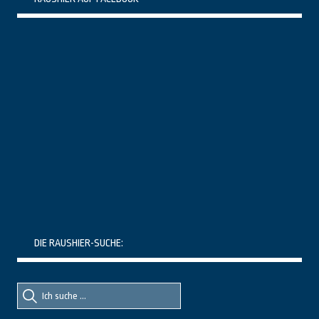
DIE RAUSHIER-SUCHE:
Suche
Suche
nach::
nach: