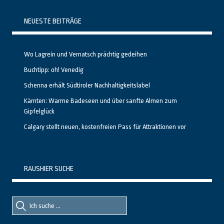
NEUESTE BEITRÄGE
Wo Lagrein und Vernatsch prächtig gedeihen
Buchtipp: oh! Venedig
Schenna erhält Südtiroler Nachhaltigkeitslabel
Kärnten: Warme Badeseen und über sanfte Almen zum
Gipfelglück
Calgary stellt neuen, kostenfreien Pass für Attraktionen vor
RAUSHIER SUCHE
Suche
Suche
nach::
nach: