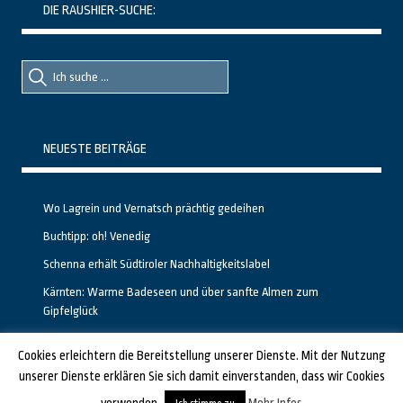
DIE RAUSHIER-SUCHE:
Suche
Suche
nach::
nach:
NEUESTE BEITRÄGE
Wo Lagrein und Vernatsch prächtig gedeihen
Buchtipp: oh! Venedig
Schenna erhält Südtiroler Nachhaltigkeitslabel
Kärnten: Warme Badeseen und über sanfte Almen zum
Gipfelglück
Calgary stellt neuen, kostenfreien Pass für Attraktionen vor
Cookies erleichtern die Bereitstellung unserer Dienste. Mit der Nutzung
unserer Dienste erklären Sie sich damit einverstanden, dass wir Cookies
GESTALTET UND PROGRAMMIERT VON ALBERTO & FRANZ BEI
LUCID.BERLIN