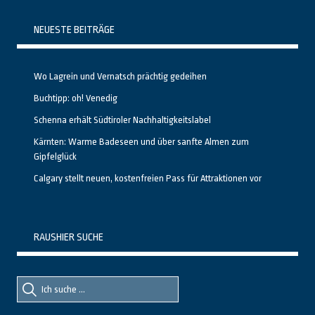
NEUESTE BEITRÄGE
Wo Lagrein und Vernatsch prächtig gedeihen
Buchtipp: oh! Venedig
Schenna erhält Südtiroler Nachhaltigkeitslabel
Kärnten: Warme Badeseen und über sanfte Almen zum
Gipfelglück
Calgary stellt neuen, kostenfreien Pass für Attraktionen vor
RAUSHIER SUCHE
Suche
Suche
nach::
nach: