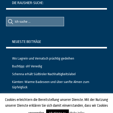
DIE RAUSHIER-SUCHE:
Suche
Suche
nach::
nach:
NEUESTE BEITRÄGE
Wo Lagrein und Vernatsch prächtig gedeihen
Buchtipp: oh! Venedig
Schenna erhält Südtiroler Nachhaltigkeitslabel
Kärnten: Warme Badeseen und über sanfte Almen zum
Gipfelglück
Calgary stellt neuen, kostenfreien Pass für Attraktionen vor
Cookies erleichtern die Bereitstellung unserer Dienste. Mit der Nutzung
unserer Dienste erklären Sie sich damit einverstanden, dass wir Cookies
GESTALTET UND PROGRAMMIERT VON ALBERTO & FRANZ BEI
LUCID.BERLIN