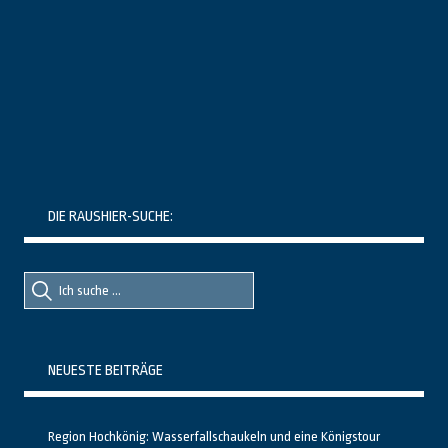
DIE RAUSHIER-SUCHE:
Suche
Suche
nach::
nach:
NEUESTE BEITRÄGE
Region Hochkönig: Wasserfallschaukeln und eine Königstour