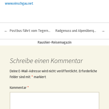
www.vinschgau.net
←
Postbus fährt vom Tegernsee auch nach Nürnberg
Radgenuss und Alpenüberquerung bis zur Adria
→
Beitragsnavigation
Raushier-Reisemagazin
Schreibe einen Kommentar
Deine E-Mail-Adresse wird nicht veröffentlicht.
Erforderliche
Felder sind mit
*
markiert
Kommentar
*