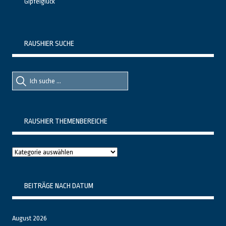
Gipfelglück
RAUSHIER SUCHE
Suche
Suche
nach::
nach:
RAUSHIER THEMENBEREICHE
Raushier
Themenbereiche
BEITRÄGE NACH DATUM
August 2026