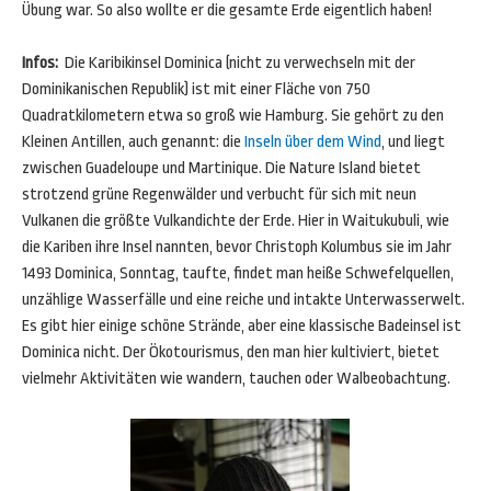
Übung war. So also wollte er die gesamte Erde eigentlich haben!
Infos:
Die Karibikinsel Dominica (nicht zu verwechseln mit der
Dominikanischen Republik) ist mit einer Fläche von 750
Quadratkilometern etwa so groß wie Hamburg. Sie gehört zu den
Kleinen Antillen, auch genannt: die
Inseln über dem Wind
, und liegt
zwischen Guadeloupe und Martinique. Die Nature Island bietet
strotzend grüne Regenwälder und verbucht für sich mit neun
Vulkanen die größte Vulkandichte der Erde. Hier in Waitukubuli, wie
die Kariben ihre Insel nannten, bevor Christoph Kolumbus sie im Jahr
1493 Dominica, Sonntag, taufte, findet man heiße Schwefelquellen,
unzählige Wasserfälle und eine reiche und intakte Unterwasserwelt.
Es gibt hier einige schöne Strände, aber eine klassische Badeinsel ist
Dominica nicht. Der Ökotourismus, den man hier kultiviert, bietet
vielmehr Aktivitäten wie wandern, tauchen oder Walbeobachtung.