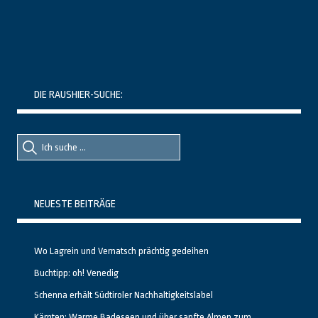
DIE RAUSHIER-SUCHE:
Suche
Suche
nach::
nach:
NEUESTE BEITRÄGE
Wo Lagrein und Vernatsch prächtig gedeihen
Buchtipp: oh! Venedig
Schenna erhält Südtiroler Nachhaltigkeitslabel
Kärnten: Warme Badeseen und über sanfte Almen zum