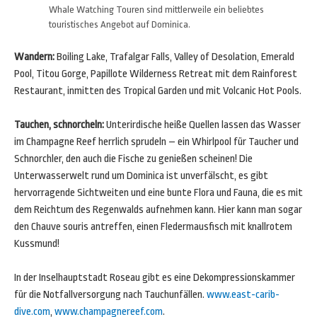
Whale Watching Touren sind mittlerweile ein beliebtes
touristisches Angebot auf Dominica.
Wandern:
Boiling Lake, Trafalgar Falls, Valley of Desolation, Emerald
Pool, Titou Gorge, Papillote Wilderness Retreat mit dem Rainforest
Restaurant, inmitten des Tropical Garden und mit Volcanic Hot Pools.
Tauchen, schnorcheln:
Unterirdische heiße Quellen lassen das Wasser
im Champagne Reef herrlich sprudeln – ein Whirlpool für Taucher und
Schnorchler, den auch die Fische zu genießen scheinen! Die
Unterwasserwelt rund um Dominica ist unverfälscht, es gibt
hervorragende Sichtweiten und eine bunte Flora und Fauna, die es mit
dem Reichtum des Regenwalds aufnehmen kann. Hier kann man sogar
den Chauve souris antreffen, einen Fledermausfisch mit knallrotem
Kussmund!
In der Inselhauptstadt Roseau gibt es eine Dekompressionskammer
für die Notfallversorgung nach Tauchunfällen.
www.east-carib-
dive.com
,
www.champagnereef.com
.