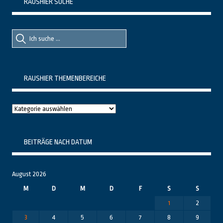
RAUSHIER SUCHE
Suche
Suche
nach::
nach:
RAUSHIER THEMENBEREICHE
Raushier
Themenbereiche
BEITRÄGE NACH DATUM
August 2026
M
D
M
D
F
S
S
1
2
3
4
5
6
7
8
9