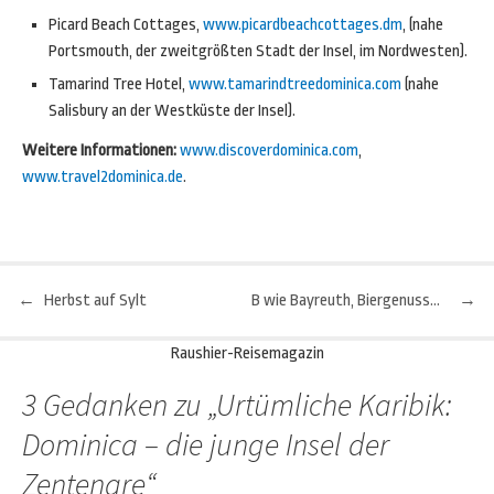
Picard Beach Cottages,
www.picardbeachcottages.dm
, (nahe
Portsmouth, der zweitgrößten Stadt der Insel, im Nordwesten).
Tamarind Tree Hotel,
www.tamarindtreedominica.com
(nahe
Salisbury an der Westküste der Insel).
Weitere Informationen:
www.discoverdominica.com
,
www.travel2dominica.de
.
←
Herbst auf Sylt
B wie Bayreuth, Biergenuss und Brauereigeschichte
→
Beitragsnavigation
Raushier-Reisemagazin
3 Gedanken zu „
Urtümliche Karibik:
Dominica – die junge Insel der
Zentenare
“