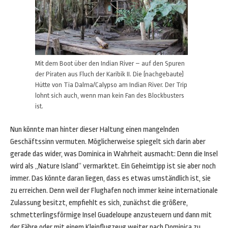
Mit dem Boot über den Indian River – auf den Spuren
der Piraten aus Fluch der Karibik II. Die (nachgebaute)
Hütte von Tia Dalma/Calypso am Indian River. Der Trip
lohnt sich auch, wenn man kein Fan des Blockbusters
ist.
Nun könnte man hinter dieser Haltung einen mangelnden
Geschäftssinn vermuten. Möglicherweise spiegelt sich darin aber
gerade das wider, was Dominica in Wahrheit ausmacht: Denn die Insel
wird als „Nature Island“ vermarktet. Ein Geheimtipp ist sie aber noch
immer. Das könnte daran liegen, dass es etwas umständlich ist, sie
zu erreichen. Denn weil der Flughafen noch immer keine internationale
Zulassung besitzt, empfiehlt es sich, zunächst die größere,
schmetterlingsförmige Insel Guadeloupe anzusteuern und dann mit
der Fähre oder mit einem Kleinflugzeug weiter nach Dominica zu