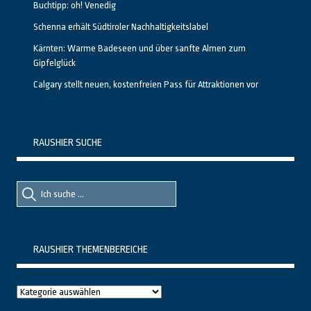
Buchtipp: oh! Venedig
Schenna erhält Südtiroler Nachhaltigkeitslabel
Kärnten: Warme Badeseen und über sanfte Almen zum
Gipfelglück
Calgary stellt neuen, kostenfreien Pass für Attraktionen vor
RAUSHIER SUCHE
Suche
Suche
nach::
nach:
RAUSHIER THEMENBEREICHE
Raushier
Themenbereiche