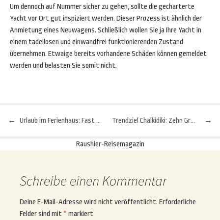
Um dennoch auf Nummer sicher zu gehen, sollte die gecharterte
Yacht vor Ort gut inspiziert werden. Dieser Prozess ist ähnlich der
Anmietung eines Neuwagens. Schließlich wollen Sie ja Ihre Yacht in
einem tadellosen und einwandfrei funktionierenden Zustand
übernehmen. Etwaige bereits vorhandene Schäden können gemeldet
werden und belasten Sie somit nicht.
←
Urlaub im Ferienhaus: Fast wie zu Hause
Trendziel Chalkidiki: Zehn Gründe, die dafür sprechen
→
Beitragsnavigation
Raushier-Reisemagazin
Schreibe einen Kommentar
Deine E-Mail-Adresse wird nicht veröffentlicht.
Erforderliche
Felder sind mit
*
markiert