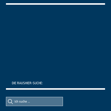
DIE RAUSHIER-SUCHE:
Suche
Suche
nach::
nach: