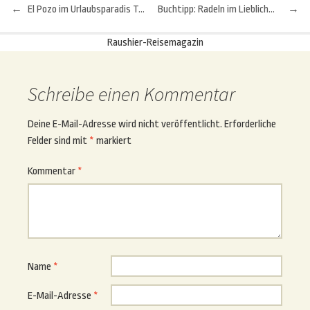
←
El Pozo im Urlaubsparadis Torremolinos
Buchtipp: Radeln im Lieblichen Taubertal
→
Beitragsnavigation
Raushier-Reisemagazin
Schreibe einen Kommentar
Deine E-Mail-Adresse wird nicht veröffentlicht.
Erforderliche
Felder sind mit
*
markiert
Kommentar
*
Name
*
E-Mail-Adresse
*