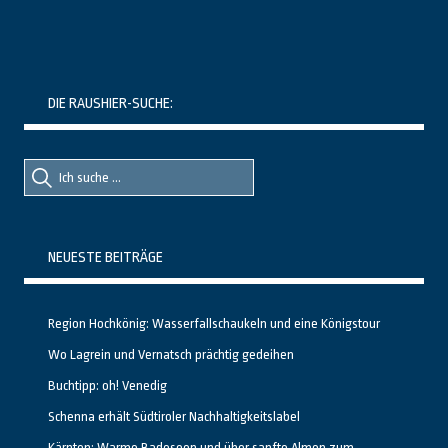
DIE RAUSHIER-SUCHE:
Suche
Suche
nach::
nach:
NEUESTE BEITRÄGE
Region Hochkönig: Wasserfallschaukeln und eine Königstour
Wo Lagrein und Vernatsch prächtig gedeihen
Buchtipp: oh! Venedig
Schenna erhält Südtiroler Nachhaltigkeitslabel
Kärnten: Warme Badeseen und über sanfte Almen zum