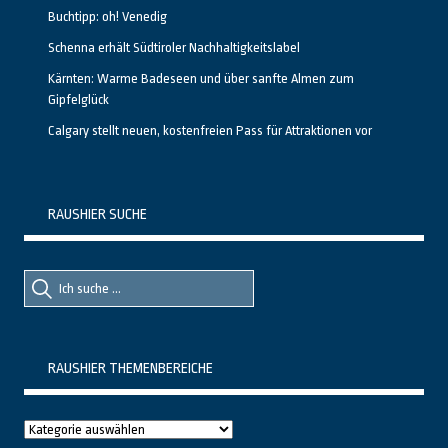
Buchtipp: oh! Venedig
Schenna erhält Südtiroler Nachhaltigkeitslabel
Kärnten: Warme Badeseen und über sanfte Almen zum
Gipfelglück
Calgary stellt neuen, kostenfreien Pass für Attraktionen vor
RAUSHIER SUCHE
Suche
Suche
nach::
nach:
RAUSHIER THEMENBEREICHE
Raushier