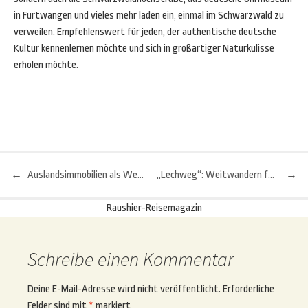
in Furtwangen und vieles mehr laden ein, einmal im Schwarzwald zu
verweilen. Empfehlenswert für jeden, der authentische deutsche
Kultur kennenlernen möchte und sich in großartiger Naturkulisse
erholen möchte.
←
Auslandsimmobilien als Wertanlage: Lohnt sich das?
„Lechweg“: Weitwandern für Einsteiger
→
Beitragsnavigation
Raushier-Reisemagazin
Schreibe einen Kommentar
Deine E-Mail-Adresse wird nicht veröffentlicht.
Erforderliche
Felder sind mit
*
markiert