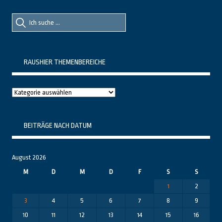
Suche
Suche
nach::
nach:
RAUSHIER THEMENBEREICHE
Raushier
Themenbereiche
BEITRÄGE NACH DATUM
August 2026
M
D
M
D
F
S
S
1
2
3
4
5
6
7
8
9
10
11
12
13
14
15
16