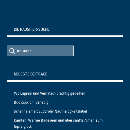
DIE RAUSHIER-SUCHE:
Suche
Suche
nach::
nach:
NEUESTE BEITRÄGE
Wo Lagrein und Vernatsch prächtig gedeihen
Buchtipp: oh! Venedig
Schenna erhält Südtiroler Nachhaltigkeitslabel
Kärnten: Warme Badeseen und über sanfte Almen zum
Gipfelglück