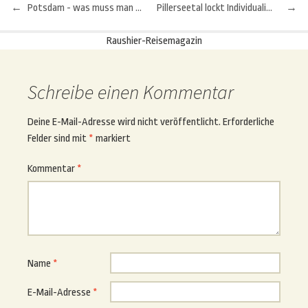
←
Potsdam - was muss man gesehen haben
Pillerseetal lockt Individualisten zum Winter-Camping
→
Beitragsnavigation
Raushier-Reisemagazin
Schreibe einen Kommentar
Deine E-Mail-Adresse wird nicht veröffentlicht.
Erforderliche
Felder sind mit
*
markiert
Kommentar
*
Name
*
E-Mail-Adresse
*