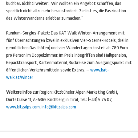
buchbar. Jöchhtl weiter: „Wir wollten ein Angebot schaffen, das
sportlich nicht allzu sehr herausfordert. Ziel ist es, die Faszination
des Winterwanderns erlebbar zu machen.“
Rundum-Sorglos-Paket: Das KAT Walk Winter-Arrangement mit
fünf Übernachtungen (zwei in exklusiven Vier-Sterne-Hotels, drei in
gemütlichen Gasthöfen) und vier Wandertagen kostet ab 789 Euro
pro Person im Doppelzimmer. Im Preis inbegriffen sind Halbpension,
Gepäcktransport, Kartenmaterial, Rückreise zum Ausgangspunkt mit
öffentlichen Verkehrsmitteln sowie Extras. –
www.kat-
walk.at/winter
Weitere Infos
zur Region: Kitzbüheler Alpen Marketing GmbH,
Dorfstraße 11, A-6365 Kirchberg in Tirol, Tel.: (+43) 5 75 07,
www.kitzalps.com
,
info@kitzalps.com