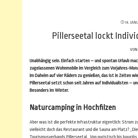
14. JAN
Pillerseetal lockt Ind
VO
Unabhängig sein. Einfach starten – und spontan Urlaub mache
zugelassenen Wohnmobile im Vergleich zum Vorjahres-Monat
im Daheim auf vier Rädern zu genießen, das ist in Zeiten w
Pillerseetal setzt schon seit Jahren auf Individualisten – 
Besonders im Winter.
Naturcamping in Hochfilzen
Aber was ist die perfekte Infrastruktur eigentlich: Strom 
vielleicht doch das Restaurant und die Sauna am Platz? „Di
Tourismusverbands Pillerseetal. „Von puristisch bis luxuriö