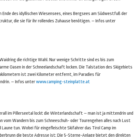
 Ende des idyllischen Wiesensees, eines Bergsees am Südwestfuß der
ruktur, die sie für ihr rollendes Zuhause benötigen. – Infos unter
 Waidring die richtige Wahl. Nur wenige Schritte sind es bis zum
arme Oasen in der Schneelandschaft locken. Die Talstation des Skigebiets
ilometern ist zwei Kilometer entfernt, im Paradies für
drin. – Infos unter
www.camping-steinplatte.at
rall im Pillerseetal lockt die Winterlandschaft – man ist ja mittendrin und
nn vom Wandern bis zum Schneeschuh- oder Tourengehen alles nach Lust
 Laune tun. Wobei für eingefleischte Skifahrer das Tirol Camp im
eberbrunn die beste Adresse ist: Die 5-Sterne-Anlage bietet den direkten