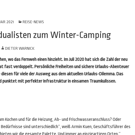
UAR 2021
REISE-NEWS
ividualisten zum Winter-Camping
N
DIETER WARNICK
n, wo das Fernweh einen hinzieht. Im Juli 2020 hat sich die Zahl der neu
 fast verdoppelt. Persönliche Freiheiten und sichere Urlaubs-Abenteuer
ie diesen für viele der Ausweg aus dem aktuellen Urlaubs-Dilemma. Das
und punktet mit perfekter Infrastruktur in einsamen Traumkulissen.
zum Kochen und für die Heizung, Ab- und Frischwasseranschluss? Oder
e Bedürfnisse sind unterschiedlich“, weiß Armin Kuen, Geschäftsführer des
s bieten wir die gesamte Palette. Und immer an einzigartigen Orten.“