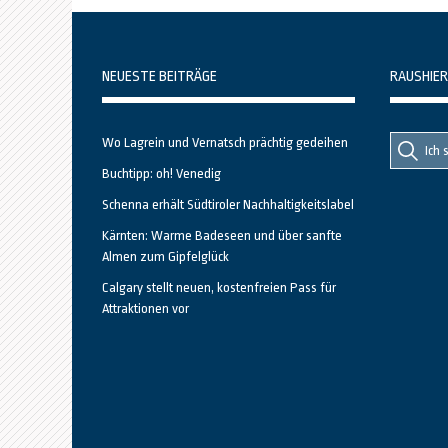
NEUESTE BEITRÄGE
RAUSHIER
Suche
Suche
Wo Lagrein und Vernatsch prächtig gedeihen
nach::
nach:
Buchtipp: oh! Venedig
Schenna erhält Südtiroler Nachhaltigkeitslabel
Kärnten: Warme Badeseen und über sanfte
Almen zum Gipfelglück
Calgary stellt neuen, kostenfreien Pass für
Attraktionen vor