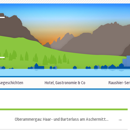
R
Zum
segeschichten
Hotel, Gastronomie & Co
Raushier-Ser
Inhalt
springen
Oberammergau: Haar- und Barterlass am Aschermittwoch
→