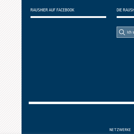
RAUSHIER AUF FACEBOOK
DIE RAUS
Suche
Suche
nach::
nach:
NETZWERKE