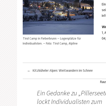
Ei
se
In
We
1, 
04
Tirol Camp in Fieberbrunn – Logenplätze für
Individualisten. – Foto: Tirol Camp, Alpline
←
Kitzbüheler Alpen: Weitwandern im Schnee
Beitragsnavigation
Rau
Ein Gedanke zu „
Pillerseet
lockt Individualisten zum