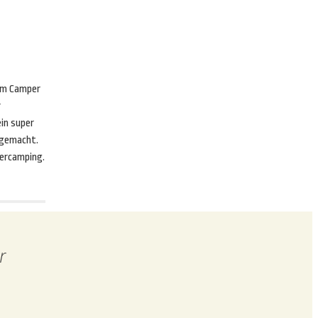
em Camper
r
in super
 gemacht.
tercamping.
r