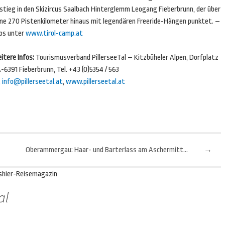
nstieg in den Skizircus Saalbach Hinterglemm Leogang Fieberbrunn, der über
ine 270 Pistenkilometer hinaus mit legendären Freeride-Hängen punktet. –
fos unter
www.tirol-camp.at
itere Infos:
Tourismusverband PillerseeTal – Kitzbüheler Alpen, Dorfplatz
A-6391 Fieberbrunn, Tel. +43 (0)5354 / 563
,
info@pillerseetal.at
,
www.pillerseetal.at
Oberammergau: Haar- und Barterlass am Aschermittwoch
→
shier-Reisemagazin
al