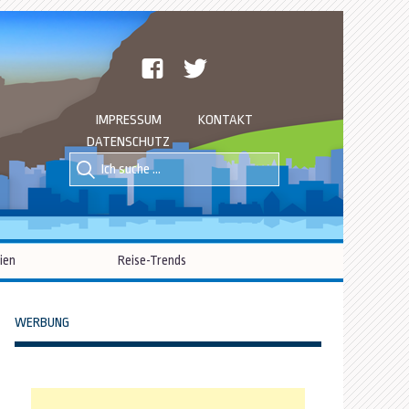
facebook
twitter
IMPRESSUM
KONTAKT
DATENSCHUTZ
Suche
Suche
nach::
nach:
ien
Reise-Trends
WERBUNG