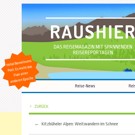
RAUSHIE
DAS REISEMAGAZIN MIT SPANNENDEN
REISEREPORTAGEN
Hotel Bemelmans
Post: Es weht das
Flair einer
anderen Epoche
Reise-News
Rei
ZURÜCK
←
Kitzbüheler Alpen: Weitwandern im Schnee
Beitragsnavigation