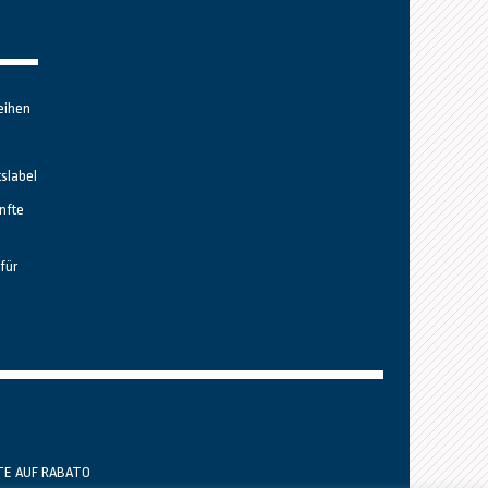
eihen
tslabel
nfte
für
TE AUF RABATO