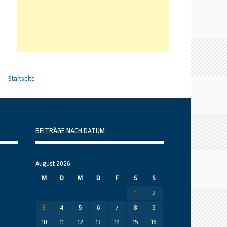
Startseite
BEITRÄGE NACH DATUM
August 2026
M
D
M
D
F
S
S
1
2
3
4
5
6
7
8
9
10
11
12
13
14
15
16