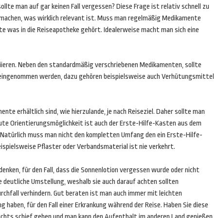
llte man auf gar keinen Fall vergessen? Diese Frage ist relativ schnell zu
 machen, was wirklich relevant ist. Muss man regelmäßig Medikamente
ste was in die Reiseapotheke gehört. Idealerweise macht man sich eine
ariieren. Neben den standardmäßig verschriebenen Medikamenten, sollte
 eingenommen werden, dazu gehören beispielsweise auch Verhütungsmittel
nte erhältlich sind, wie hierzulande, je nach Reiseziel. Daher sollte man
ute Orientierungsmöglichkeit ist auch der Erste-Hilfe-Kasten aus dem
. Natürlich muss man nicht den kompletten Umfang den ein Erste-Hilfe-
ispielsweise Pflaster oder Verbandsmaterial ist nie verkehrt.
enken, für den Fall, dass die Sonnenlotion vergessen wurde oder nicht
ne deutliche Umstellung, weshalb sie auch darauf achten sollten
hfall verhindern. Gut beraten ist man auch immer mit leichten
g haben, für den Fall einer Erkrankung während der Reise. Haben Sie diese
 nichts schief gehen und man kann den Aufenthalt im anderen Land genießen.