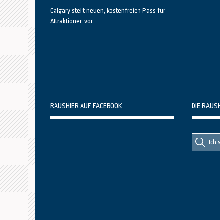
Calgary stellt neuen, kostenfreien Pass für
Attraktionen vor
RAUSHIER AUF FACEBOOK
DIE RAUS
Suche
Suche
nach::
nach: