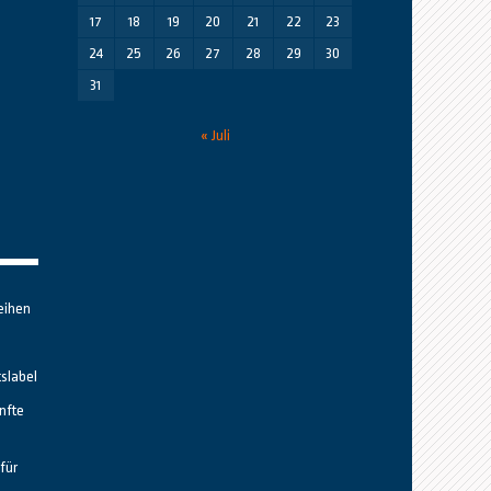
17
18
19
20
21
22
23
24
25
26
27
28
29
30
31
« Juli
eihen
tslabel
nfte
für