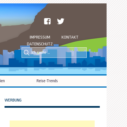
facebook
twitter
IMPRESSUM
KONTAKT
DATENSCHUTZ
Suche
Suche
nach::
nach:
ien
Reise-Trends
WERBUNG