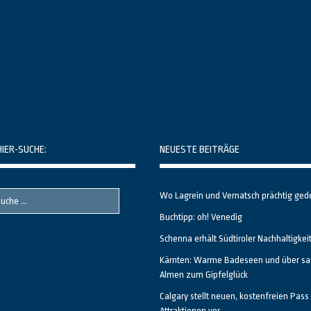
HIER-SUCHE:
NEUESTE BEITRÄGE
Wo Lagrein und Vernatsch prächtig ged
Buchtipp: oh! Venedig
Schenna erhält Südtiroler Nachhaltigkei
Kärnten: Warme Badeseen und über sa
Almen zum Gipfelglück
Calgary stellt neuen, kostenfreien Pass 
Attraktionen vor