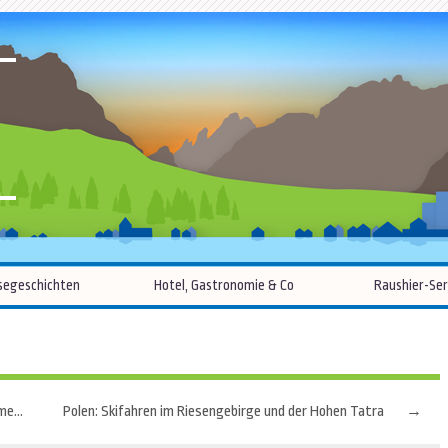
R
Zum
segeschichten
Hotel, Gastronomie & Co
Raushier-Ser
Inhalt
springen
Italien: Das „Anti-Panino“-Dekret und andere seltsame Strafen
Polen: Skifahren im Riesengebirge und der Hohen Tatra
→