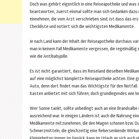
Doch was gehört eigentlich in eine Reiseapotheke und was so
beantworten, zuerst einmal sollte man sich Gedanken dazu
einnehmen, die vom Arzt verschrieben sind, ist dass das er
Checkliste und notiert sich die wichtigsten Medikamente.
Je nach Land kann der Inhalt der Reiseapotheke durchaus v
man in keinem Fall Medikamente vergessen, die regelmäßig
wie die Antibabypille.
Es ist nicht garantiert, dass im Reiseland dieselben Medikame
auf eine möglichst komplette Reiseapotheke achten. Eine g
Auto, denn dort findet man das Wichtigste für den Notfall
Kasten anbietet mit sich führen, doch grundlegendes wie be
Wer Sonne tankt, sollte unbedingt auch an eine Brandsalbe d
ausreichend war. In einigen Ländern ist auch die Nahrung ei
Medikamente mitzunehmen, die den Magen schonen bzw. Durc
Schmerzmitteln, die gleichzeitig eine fiebersenkende Wirkun
Kleinigkeiten immer im Gepäck, kann im Urlaub an sich auch