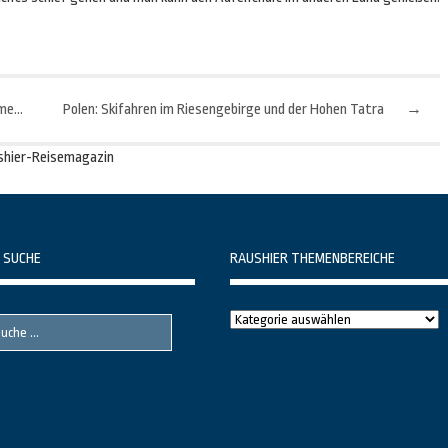
Italien: Das „Anti-Panino“-Dekret und andere seltsame Strafen
Polen: Skifahren im Riesengebirge und der Hohen Tatra
→
shier-Reisemagazin
 SUCHE
RAUSHIER THEMENBEREICHE
Raushier
Themenbereiche