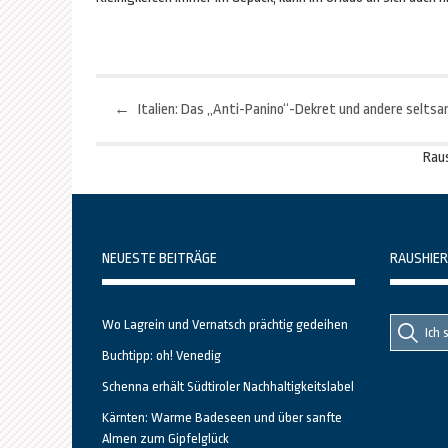
←
Beitragsnavigation
Rau
NEUESTE BEITRÄGE
RAUSHIER
Suche
Suche
Wo Lagrein und Vernatsch prächtig gedeihen
nach::
nach:
Buchtipp: oh! Venedig
Schenna erhält Südtiroler Nachhaltigkeitslabel
Kärnten: Warme Badeseen und über sanfte
Almen zum Gipfelglück