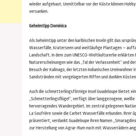
wieder aufgebaut. Unmittelbar vor der Küste können Hobbyta
versanken.
Geheimtipp Dominica
Als Geheimtipp unter den karibischen Inseln gilt das ursprü
Wasserfälle, Kraterseen und weitläufige Plantagen – auffal
Landschaft. In dem zum UNESCO-Weltkulturerbe erklärten 
Naturerscheinungen wie das „Tal der Verlassenheit“ und der
Besuch der Kalinago, der letzten indianischen Ureinwohner i
Sandstränden mit vorgelagerten Riffen und dunklen Küsten
Auch die schmetterlingsförmige Insel Guadeloupe bietet ein
„Schmetterlingsflügel“, verfügt über langgezogene, weiße S
hervorragendes Wandergebiet. Im zentral gelegenen Nationa
La Soufrière sowie die Carbet Wasserfälle erkunden. Ihrer ü
präsentiert, verdankt Guadeloupe ihren Namen „Smaragdinsel“
zur Herstellung von Agrar-Rum noch mit Wasserrädern ang