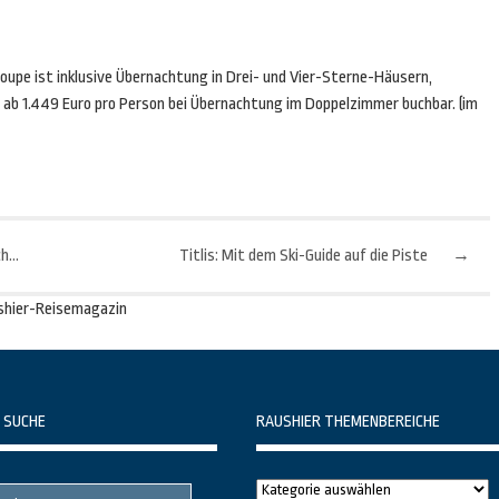
upe ist inklusive Übernachtung in Drei- und Vier-Sterne-Häusern,
ab 1.449 Euro pro Person bei Übernachtung im Doppelzimmer buchbar. (im
Abseits des Massentourismus: Mallorcas ursprünglicher Westen
Titlis: Mit dem Ski-Guide auf die Piste
→
shier-Reisemagazin
 SUCHE
RAUSHIER THEMENBEREICHE
Raushier