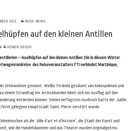
MBER 2012
REISE-NEWS
lhüpfen auf den kleinen Antillen
N
HEINER SIEGER
illerien – Inselhüpfen auf den kleinen Antillen: Die in diesem Winter
wagenrundreise des Reiseveranstalters FTI verbindet Martinique,
e der Ureinwohner genannt. Weiße Strände gesäumt von Kokospalmen und
u einem Strandtag ein. Im Inselnorden lohnt sich ein Ausflug auf den
Wanderung entdecken können. Seinen heftigsten Ausbruch hatte der „kahle
entfernt gelegene Hauptstadt Saint-Pierre zerstört wurde.
nheimischen als die „Ville d’art et d’histoire“, die Stadt der Kunst und
alzeit, wie die Handelskammer und das Theater wurden originalgetreu