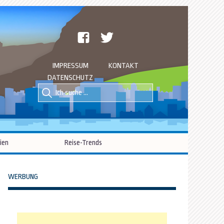
facebook
twitter
IMPRESSUM
KONTAKT
DATENSCHUTZ
Suche
Suche
nach::
nach:
ien
Reise-Trends
WERBUNG