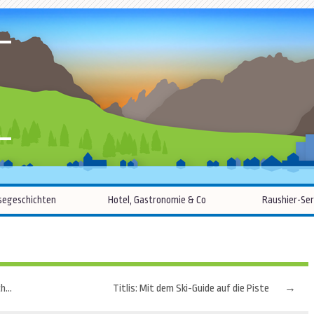
R
Zum
segeschichten
Hotel, Gastronomie & Co
Raushier-Ser
Inhalt
springen
Abseits des Massentourismus: Mallorcas ursprünglicher Westen
Titlis: Mit dem Ski-Guide auf die Piste
→