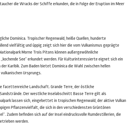
ucher die Wracks der Schiffe erkunden, die in Folge der Eruption im Meer
ngliche Dominica. Tropischer Regenwald, heiße Quellen, hunderte
lend vielfältig und üppig zeigt sich hier die vom Vulkanismus geprägte
Nationalpark Morne Trois Pitons können außergewöhnliche
 „kochende See“ erkundet werden. Für Kulturinteressierte eignet sich ein
n der Karibik. Zum Baden bietet Dominica die Wahl zwischen hellen
 vulkanischen Ursprungs.
e facettenreiche Landschaft. Grande Terre, der östliche
andstrände. Der westliche Inselabschnitt Basse Terre gilt als
lpark lassen sich, eingebettet in tropischen Regenwald, der aktive Vulkan
ppigen Pflanzenvielfalt, die sich in den verschiedensten Grüntönen
. Zudem befinden sich auf der Insel eindrucksvolle Rumdestillerien, die
etrieben werden.