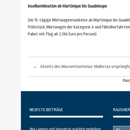
Inselkombination ab Martinique bis Guadeloupe
Die 15-tägige Mietwagenrundreise ab Martinique bis Guadelo
Frühstück, Mietwagen der Kategorie A und Fährüberfahrten 
Paket mit Flug ab 2.336 Euro pro Person).
←
Beitragsnavigation
Rau
NEUESTE BEITRÄGE
RAUSHIER
Suche
Suche
Wo Lagrein und Vernatsch prächtig gedeihen