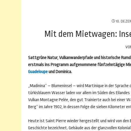
10. DEZE
Mit dem Mietwagen: Inse
VO
Sattgrüne Natur, Vulkanwanderpfade und historische Rumdest
erstmals ins Programm aufgenommene fünfzehntägige Miet
Guadeloupe
und Dominica.
„Madinina“ – Blumeninsel – wird Martinique in der Sprach
türkisblauem Wasser laden vor allem im Süden des Eilandes z
Vulkan Montagne Pelée, den gut Trainierte auch bei einer 
Berg“ im Jahre 1902, in dessen Folge die sieben Kilometer 
Heute ist Saint Pierre wieder hergestellt und wird von den Ei
Geschichte bezeichnet. Gebäude aus der glanzvollen Koloni