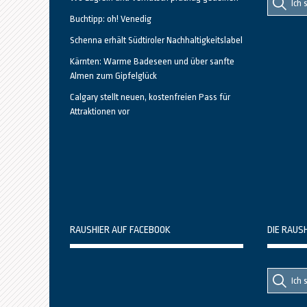
nach::
nach:
Buchtipp: oh! Venedig
Schenna erhält Südtiroler Nachhaltigkeitslabel
Kärnten: Warme Badeseen und über sanfte
Almen zum Gipfelglück
Calgary stellt neuen, kostenfreien Pass für
Attraktionen vor
RAUSHIER AUF FACEBOOK
DIE RAUS
Suche
Suche
nach::
nach: