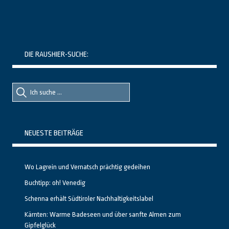
DIE RAUSHIER-SUCHE:
Suche
Suche
nach::
nach:
NEUESTE BEITRÄGE
Wo Lagrein und Vernatsch prächtig gedeihen
Buchtipp: oh! Venedig
Schenna erhält Südtiroler Nachhaltigkeitslabel
Kärnten: Warme Badeseen und über sanfte Almen zum
Gipfelglück