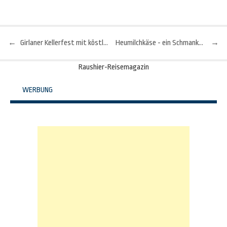
←
Girlaner Kellerfest mit köstlichen Spezialitäten
Heumilchkäse - ein Schmankerl-Tipp aus dem Salzburger Seenland
→
Beitragsnavigation
Raushier-Reisemagazin
WERBUNG