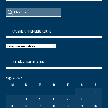
Suche
Suche
nach::
nach:
RAUSHIER THEMENBEREICHE
Raushier
Themenbereiche
BEITRÄGE NACH DATUM
August 2026
M
D
M
D
F
S
S
1
2
3
4
5
6
7
8
9
10
11
12
13
14
15
16