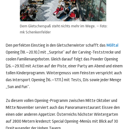
Dem Gletscherspaß steht nichts mehr im Wege. – Foto:
mk Schenkenfelder
Den perfekten Einstieg in den Gletscherwinter schafft das
Mölltal
Opening (18.–20.10.) mit „Surprise“ auf der Carving-Teststrecke und
coolen Familienangeboten. Gleich darauf folgt das Powder Opening
(26.–29.10) mit Action auf der Piste, einer Party am Abend und einem
tollen Kinderprogramm. Wintergenuss vom Feinsten verspricht auch
das Intersport Opening (16.–17.11.) mit Tests, DJs sowie jeder Menge
„Sun and Fun“.
Zu diesem vollen Opening-Programm zwischen Mitte Oktober und
Mitte November serviert auch das Panoramarestaurant Eissee den
einen oder anderen Appetizer. Österreichs höchster Wintergarten
auf 2800 Metern kredenzt Special Opening-Menüs mit Blick auf 30
Dreitausender der Hohen Tauern.