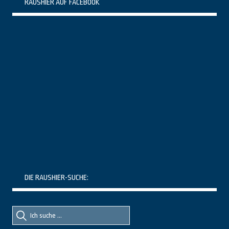
RAUSHIER AUF FACEBOOK
DIE RAUSHIER-SUCHE:
Suche
Suche
nach::
nach: