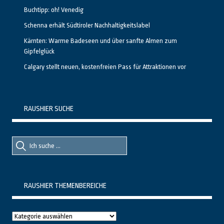
Buchtipp: oh! Venedig
Schenna erhält Südtiroler Nachhaltigkeitslabel
Kärnten: Warme Badeseen und über sanfte Almen zum
Gipfelglück
Calgary stellt neuen, kostenfreien Pass für Attraktionen vor
RAUSHIER SUCHE
Suche
Suche
nach::
nach:
RAUSHIER THEMENBEREICHE
Raushier