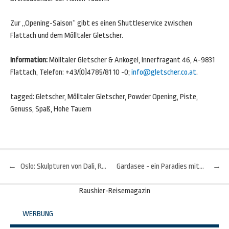
Zur „Opening-Saison“ gibt es einen Shuttleservice zwischen
Flattach und dem Mölltaler Gletscher.
Information:
Mölltaler Gletscher & Ankogel, Innerfragant 46, A-9831
Flattach, Telefon: +43/(0)4785/81 10 -0;
info@gletscher.co.at
.
tagged: Gletscher, Mölltaler Gletscher, Powder Opening, Piste,
Genuss, Spaß, Hohe Tauern
←
Oslo: Skulpturen von Dali, Rodin und Bourgeois im Ekebergpark
Gardasee - ein Paradies mitten in Europa
→
Beitragsnavigation
Raushier-Reisemagazin
WERBUNG