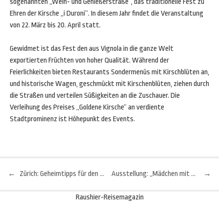
sogenannten „Wein- und Genießerstraße“, das traditionelle Fest zu
Ehren der Kirsche „i Duroni“. In diesem Jahr findet die Veranstaltung
von 22. März bis 20. April statt.
Gewidmet ist das Fest den aus Vignola in die ganze Welt
exportierten Früchten von hoher Qualität. Während der
Feierlichkeiten bieten Restaurants Sondermenüs mit Kirschblüten an,
und historische Wagen, geschmückt mit Kirschenblüten, ziehen durch
die Straßen und verteilen Süßigkeiten an die Zuschauer. Die
Verleihung des Preises „Goldene Kirsche“ an verdiente
Stadtprominenz ist Höhepunkt des Events.
←
Zürich: Geheimtipps für den schmalen Geldbeutel
Ausstellung: „Mädchen mit dem Perlenohrring“ in Bologna
→
Beitragsnavigation
Raushier-Reisemagazin