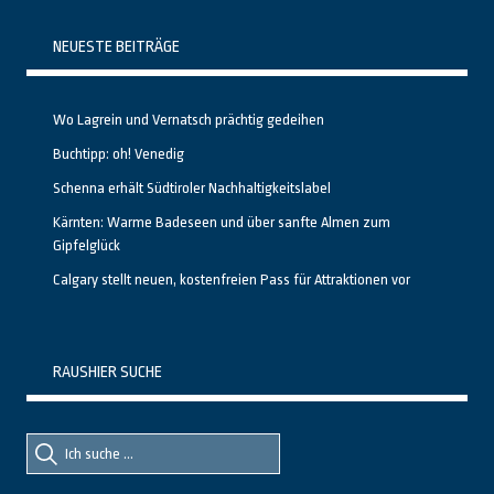
NEUESTE BEITRÄGE
Wo Lagrein und Vernatsch prächtig gedeihen
Buchtipp: oh! Venedig
Schenna erhält Südtiroler Nachhaltigkeitslabel
Kärnten: Warme Badeseen und über sanfte Almen zum
Gipfelglück
Calgary stellt neuen, kostenfreien Pass für Attraktionen vor
RAUSHIER SUCHE
Suche
Suche
nach::
nach: