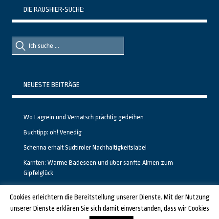
DIE RAUSHIER-SUCHE:
Suche
Suche
nach::
nach:
NEUESTE BEITRÄGE
Wo Lagrein und Vernatsch prächtig gedeihen
Buchtipp: oh! Venedig
Schenna erhält Südtiroler Nachhaltigkeitslabel
Kärnten: Warme Badeseen und über sanfte Almen zum
Gipfelglück
Calgary stellt neuen, kostenfreien Pass für Attraktionen vor
Cookies erleichtern die Bereitstellung unserer Dienste. Mit der Nutzung
unserer Dienste erklären Sie sich damit einverstanden, dass wir Cookies