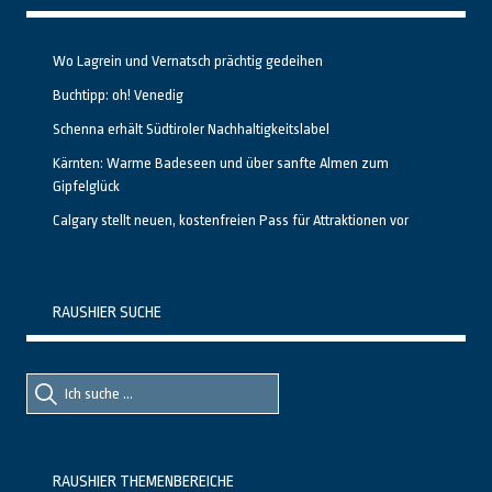
Wo Lagrein und Vernatsch prächtig gedeihen
Buchtipp: oh! Venedig
Schenna erhält Südtiroler Nachhaltigkeitslabel
Kärnten: Warme Badeseen und über sanfte Almen zum
Gipfelglück
Calgary stellt neuen, kostenfreien Pass für Attraktionen vor
RAUSHIER SUCHE
Suche
Suche
nach::
nach:
RAUSHIER THEMENBEREICHE