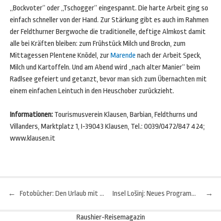
„Bockvoter“ oder „Tschogger“ eingespannt. Die harte Arbeit ging so
einfach schneller von der Hand. Zur Stärkung gibt es auch im Rahmen
der Feldthurner Bergwoche die traditionelle, deftige Almkost damit
alle bei Kräften bleiben: zum Frühstück Milch und Brockn, zum
Mittagessen Plentene Knödel, zur
Marende
nach der Arbeit Speck,
Milch und Kartoffeln. Und am Abend wird „nach alter Manier“ beim
Radlsee gefeiert und getanzt, bevor man sich zum Übernachten mit
einem einfachen Leintuch in den Heuschober zurückzieht.
Informationen:
Tourismusverein Klausen, Barbian, Feldthurns und
Villanders, Marktplatz 1, I-39043 Klausen, Tel.: 0039/0472/847 424;
www.klausen.it
←
Fotobücher: Den Urlaub mit nach Hause nehmen
Insel Lošinj: Neues Programm zur Lungenrehabilitation
→
Beitragsnavigation
Raushier-Reisemagazin