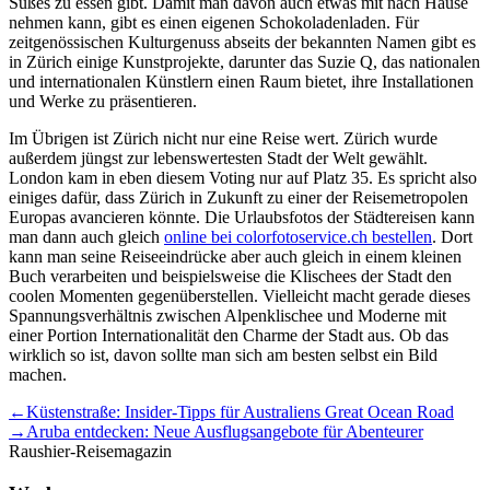
Süßes zu essen gibt. Damit man davon auch etwas mit nach Hause
nehmen kann, gibt es einen eigenen Schokoladenladen. Für
zeitgenössischen Kulturgenuss abseits der bekannten Namen gibt es
in Zürich einige Kunstprojekte, darunter das Suzie Q, das nationalen
und internationalen Künstlern einen Raum bietet, ihre Installationen
und Werke zu präsentieren.
Im Übrigen ist Zürich nicht nur eine Reise wert. Zürich wurde
außerdem jüngst zur lebenswertesten Stadt der Welt gewählt.
London kam in eben diesem Voting nur auf Platz 35. Es spricht also
einiges dafür, dass Zürich in Zukunft zu einer der Reisemetropolen
Europas avancieren könnte. Die Urlaubsfotos der Städtereisen kann
man dann auch gleich
online bei colorfotoservice.ch bestellen
. Dort
kann man seine Reiseeindrücke aber auch gleich in einem kleinen
Buch verarbeiten und beispielsweise die Klischees der Stadt den
coolen Momenten gegenüberstellen. Vielleicht macht gerade dieses
Spannungsverhältnis zwischen Alpenklischee und Moderne mit
einer Portion Internationalität den Charme der Stadt aus. Ob das
wirklich so ist, davon sollte man sich am besten selbst ein Bild
machen.
Beitragsnavigation
←
Küstenstraße: Insider-Tipps für Australiens Great Ocean Road
→
Aruba entdecken: Neue Ausflugsangebote für Abenteurer
Raushier-Reisemagazin