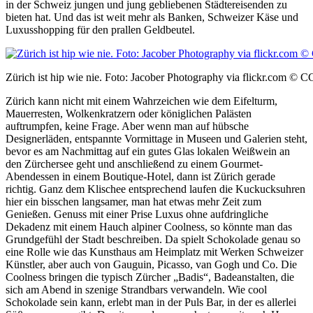
in der Schweiz jungen und jung gebliebenen Städtereisenden zu
bieten hat. Und das ist weit mehr als Banken, Schweizer Käse und
Luxusshopping für den prallen Geldbeutel.
Zürich ist hip wie nie. Foto: Jacober Photography via flickr.com © 
Zürich kann nicht mit einem Wahrzeichen wie dem Eifelturm,
Mauerresten, Wolkenkratzern oder königlichen Palästen
auftrumpfen, keine Frage. Aber wenn man auf hübsche
Designerläden, entspannte Vormittage in Museen und Galerien steht,
bevor es am Nachmittag auf ein gutes Glas lokalen Weißwein an
den Zürchersee geht und anschließend zu einem Gourmet-
Abendessen in einem Boutique-Hotel, dann ist Zürich gerade
richtig. Ganz dem Klischee entsprechend laufen die Kuckucksuhren
hier ein bisschen langsamer, man hat etwas mehr Zeit zum
Genießen. Genuss mit einer Prise Luxus ohne aufdringliche
Dekadenz mit einem Hauch alpiner Coolness, so könnte man das
Grundgefühl der Stadt beschreiben. Da spielt Schokolade genau so
eine Rolle wie das Kunsthaus am Heimplatz mit Werken Schweizer
Künstler, aber auch von Gauguin, Picasso, van Gogh und Co. Die
Coolness bringen die typisch Zürcher „Badis“, Badeanstalten, die
sich am Abend in szenige Strandbars verwandeln. Wie cool
Schokolade sein kann, erlebt man in der Puls Bar, in der es allerlei