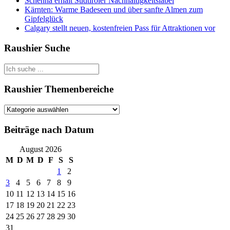
Schenna erhält Südtiroler Nachhaltigkeitslabel
Kärnten: Warme Badeseen und über sanfte Almen zum
Gipfelglück
Calgary stellt neuen, kostenfreien Pass für Attraktionen vor
Raushier Suche
Suche
Suche
nach::
nach:
Raushier Themenbereiche
Raushier
Themenbereiche
Beiträge nach Datum
August 2026
M
D
M
D
F
S
S
1
2
3
4
5
6
7
8
9
10
11
12
13
14
15
16
17
18
19
20
21
22
23
24
25
26
27
28
29
30
31