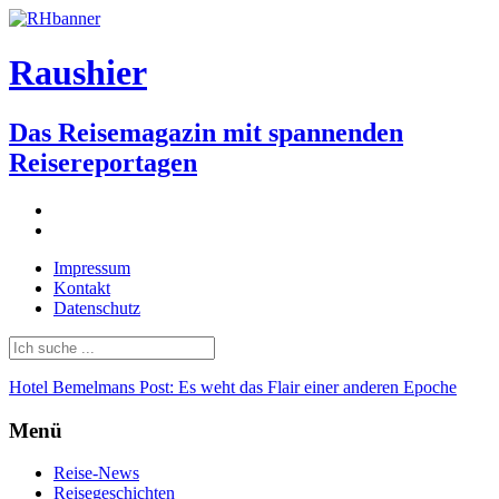
Raushier
Das Reisemagazin mit spannenden
Reisereportagen
facebook
twitter
Impressum
Kontakt
Datenschutz
Suche
Suche
nach::
nach:
Hotel Bemelmans Post: Es weht das Flair einer anderen Epoche
Menü
Zum
Reise-News
Inhalt
Reisegeschichten