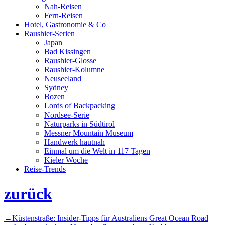
springen
Nah-Reisen
Fern-Reisen
Hotel, Gastronomie & Co
Raushier-Serien
Japan
Bad Kissingen
Raushier-Glosse
Raushier-Kolumne
Neuseeland
Sydney
Bozen
Lords of Backpacking
Nordsee-Serie
Naturparks in Südtirol
Messner Mountain Museum
Handwerk hautnah
Einmal um die Welt in 117 Tagen
Kieler Woche
Reise-Trends
zurück
Beitragsnavigation
←
Küstenstraße: Insider-Tipps für Australiens Great Ocean Road