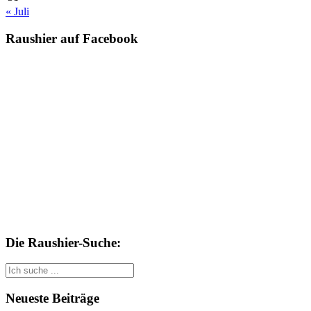
« Juli
Raushier auf Facebook
Die Raushier-Suche:
Suche
Suche
nach::
nach:
Neueste Beiträge