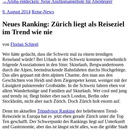
→
Aruba entdecken: Neue Ausflugsangebote für Abenteurer
9. August 2014
Reise-News
Neues Ranking: Zürich liegt als Reiseziel
im Trend wie nie
von
Florian Schiegl
Wer hätte gedacht, dass die Schweiz mal zu einem trendigen
Reiseland würde? Bei Urlaub in der Schweiz kommen vornehmlich
folgende Assoziationen in den Sinn: Skiurlaub, Bergwandertouren
durch die Alpen, beeindruckende Bahnfahrten durchs Hochgebirge.
Das alles gepaart mit dem alpinen Charme, den man aus den
Geschichten von Heidi und dem Ziegenpeter kennt, weniger mit der
Lässigkeit pulsierender Großstädte. In die Schweiz fahren eben vor
allem Wanderlustige und Familien auf Skiurlaub. Wer cool und jung
und trendy ist, fliegt bisher eher nach London, Berlin oder
Stockholm, nicht aber nach Zürich. Doch Zürich holt enorm auf.
Denn im aktuellen
Tripadvisor Ranking
der beliebtesten Trend-
Reiseziele in Europa hat es jetzt eben gerade Zürich unter die Top
Ten geschafft. Der Schwerpunkt des Rankings liegt auf Unterkunft
und Gastronomie, aber das ist längst nicht alles, was die größte Stadt