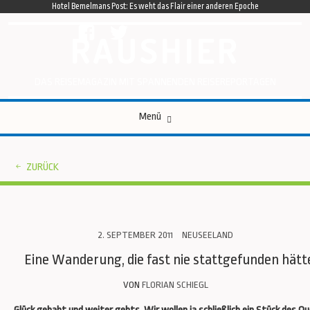
Hotel Bemelmans Post: Es weht das Flair einer anderen Epoche
facebook
twitter
RAUSHIER
DAS REISEMAGAZIN MIT SPANNENDEN REISEREPORTAGEN
Zum
Menü
Inhalt
springen
ZURÜCK
2. SEPTEMBER 2011
NEUSEELAND
Eine Wanderung, die fast nie stattgefunden hätt
VON
FLORIAN SCHIEGL