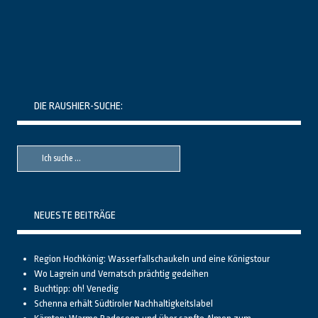
DIE RAUSHIER-SUCHE:
Suche
Suche
nach::
nach:
NEUESTE BEITRÄGE
Region Hochkönig: Wasserfallschaukeln und eine Königstour
Wo Lagrein und Vernatsch prächtig gedeihen
Buchtipp: oh! Venedig
Schenna erhält Südtiroler Nachhaltigkeitslabel