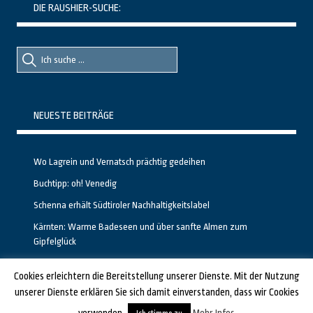
DIE RAUSHIER-SUCHE:
Suche
Suche
nach::
nach:
NEUESTE BEITRÄGE
Wo Lagrein und Vernatsch prächtig gedeihen
Buchtipp: oh! Venedig
Schenna erhält Südtiroler Nachhaltigkeitslabel
Kärnten: Warme Badeseen und über sanfte Almen zum
Gipfelglück
Calgary stellt neuen, kostenfreien Pass für Attraktionen vor
Cookies erleichtern die Bereitstellung unserer Dienste. Mit der Nutzung
unserer Dienste erklären Sie sich damit einverstanden, dass wir Cookies
GESTALTET UND PROGRAMMIERT VON ALBERTO & FRANZ BEI
LUCID.BERLIN