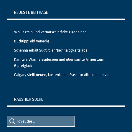
NEUESTE BEITRÄGE
Wo Lagrein und Vernatsch prächtig gedeihen
Buchtipp: oh! Venedig
Schenna erhält Südtiroler Nachhaltigkeitslabel
Kärnten: Warme Badeseen und über sanfte Almen zum
Gipfelglück
Calgary stellt neuen, kostenfreien Pass für Attraktionen vor
RAUSHIER SUCHE
Suche
Suche
nach::
nach: