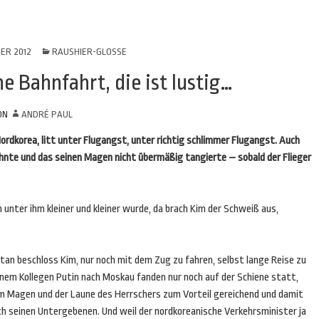
ER 2012
RAUSHIER-GLOSSE
e Bahnfahrt, die ist lustig…
ON
ANDRÉ PAUL
Nordkorea, litt unter Flugangst, unter richtig schlimmer Flugangst. Auch
hnte und das seinen Magen nicht übermäßig tangierte – sobald der Flieger
unter ihm kleiner und kleiner wurde, da brach Kim der Schweiß aus,
tan beschloss Kim, nur noch mit dem Zug zu fahren, selbst lange Reise zu
inem Kollegen Putin nach Moskau fanden nur noch auf der Schiene statt,
m Magen und der Laune des Herrschers zum Vorteil gereichend und damit
ch seinen Untergebenen. Und weil der nordkoreanische Verkehrsminister ja