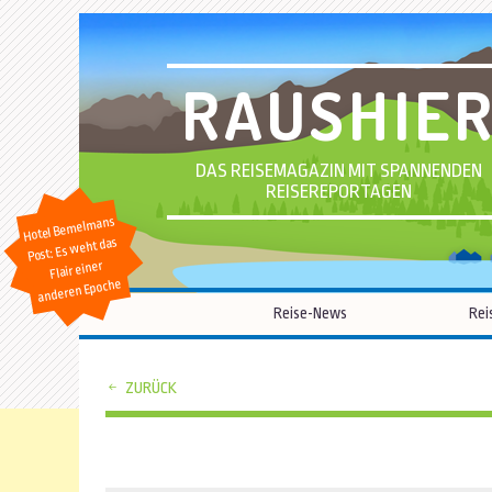
RAUSHIE
DAS REISEMAGAZIN MIT SPANNENDEN
REISEREPORTAGEN
Hotel Bemelmans
Post: Es weht das
Flair einer
anderen Epoche
Reise-News
Rei
ZURÜCK
Beitragsnavigation