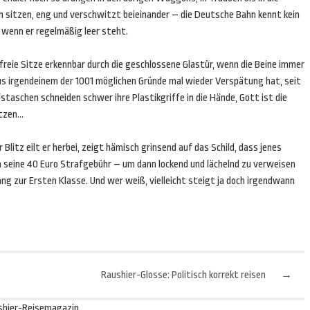
n sitzen, eng und verschwitzt beieinander – die Deutsche Bahn kennt kein
 wenn er regelmäßig leer steht.
 freie Sitze erkennbar durch die geschlossene Glastür, wenn die Beine immer
s irgendeinem der 1001 möglichen Gründe mal wieder Verspätung hat, seit
staschen schneiden schwer ihre Plastikgriffe in die Hände, Gott ist die
etzen…
litz eilt er herbei, zeigt hämisch grinsend auf das Schild, dass jenes
h seine 40 Euro Strafgebühr – um dann lockend und lächelnd zu verweisen
zur Ersten Klasse. Und wer weiß, vielleicht steigt ja doch irgendwann
Raushier-Glosse: Politisch korrekt reisen
→
shier-Reisemagazin