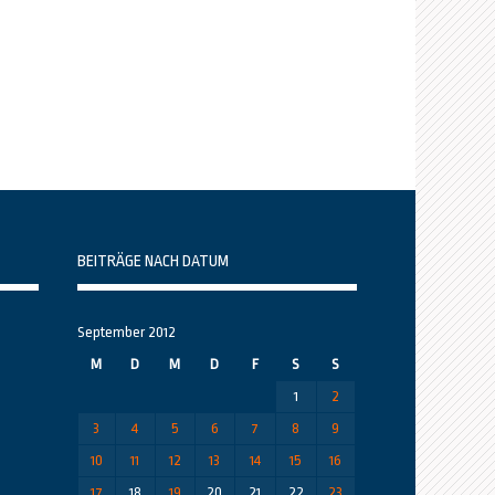
BEITRÄGE NACH DATUM
September 2012
M
D
M
D
F
S
S
1
2
3
4
5
6
7
8
9
10
11
12
13
14
15
16
17
18
19
20
21
22
23