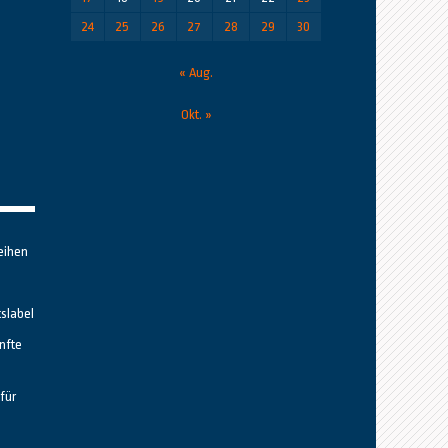
24
25
26
27
28
29
30
« Aug.
Okt. »
eihen
tslabel
nfte
für