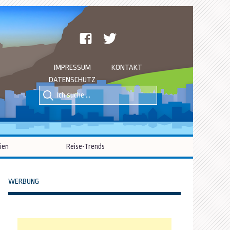
facebook
twitter
IMPRESSUM
KONTAKT
DATENSCHUTZ
Suche
Suche
nach::
nach:
ien
Reise-Trends
WERBUNG