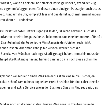
e wusste, wann es seinen Chef zu einer Reise gelüstete, stand der Zug
mt eigenem Waggon eben für diesen einen einzigen Passagier auch stets
eit. Rund um die Uhr, komplett leer und das damit auch mal jemand anders
hren könnte – undenkbar.
ss Horst Seehofer unter Flugangst leidet, ist nicht bekannt. Auch das
tofahren scheint ihm passabel zu bekommen. Und eine besondere Affinität
 Eisenbahn hat der bayerische Ministerpräsident bisher auch nicht
ennen lassen. Aber man kann ja nie wissen, werden sich die
r Strecke von München nach Ingolstadt gesagt haben. Immerhin muss der
auptstadt ständig hin und her und dann ist da ja noch diese schlimme
ngolstadt konsequent einen Waggon der Ersten Klasse frei. Sicher, da
 das schon? Den nahezu doppelten Preis bezahlen für eine Fahrtstrecke
equemer und extra Service wie in der Business Class im Flugzeug gibt es
ndler noch so drängen in den übrigen Waggons, in Trauben bis in die