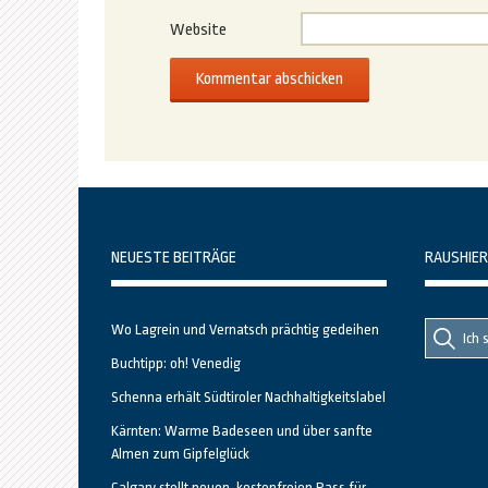
Website
NEUESTE BEITRÄGE
RAUSHIER
Suche
Suche
Wo Lagrein und Vernatsch prächtig gedeihen
nach::
nach:
Buchtipp: oh! Venedig
Schenna erhält Südtiroler Nachhaltigkeitslabel
Kärnten: Warme Badeseen und über sanfte
Almen zum Gipfelglück
Calgary stellt neuen, kostenfreien Pass für