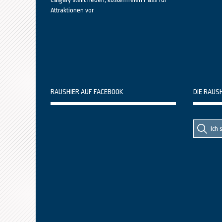
Attraktionen vor
RAUSHIER AUF FACEBOOK
DIE RAUS
Suche
Suche
nach::
nach: