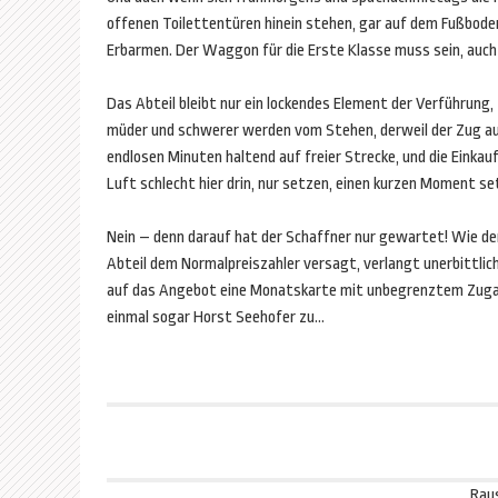
offenen Toilettentüren hinein stehen, gar auf dem Fußbode
Erbarmen. Der Waggon für die Erste Klasse muss sein, auch
Das Abteil bleibt nur ein lockendes Element der Verführung,
müder und schwerer werden vom Stehen, derweil der Zug au
endlosen Minuten haltend auf freier Strecke, und die Einkauf
Luft schlecht hier drin, nur setzen, einen kurzen Moment s
Nein – denn darauf hat der Schaffner nur gewartet! Wie der B
Abteil dem Normalpreiszahler versagt, verlangt unerbittlic
auf das Angebot eine Monatskarte mit unbegrenztem Zugang 
einmal sogar Horst Seehofer zu…
Beitragsnavigation
Rau