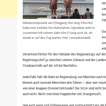
ni
sa
ber
fa
Diktatorendynastie von Pjöngjang: Kim Jong-Il (rechts)
hatte eine Vorliebe fürs Bahnfahren. Irgendwie steht er
Da
zusammen mit seinem Vater Kim Il-Sung auch da, als
Au
würde er auf den Zug warten. Foto: comradeanatolii
zur
erk
Verantwortlichen für den Fahrplan des Regionalzugs auf de
Regierungschef ja zwischen seinem Zuhause und der Landesh
Staubaustelle auf der A9 bei Neufahrn…
Jedenfalls hält die Bahn im Regionalzug von München nach I
können auch normale Menschen drin fahren – aber wer macht
von einer knappen Dreiviertelstunde? Die Sitze sind nicht b
auch nicht. Nicht mal einen Pappbecher mit Orangensaft.
Und auch wenn sich frühmorgens und spätnachmittags die Pe