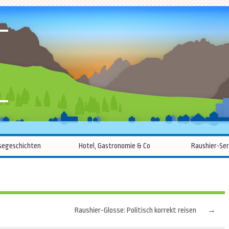
R
Zum
segeschichten
Hotel, Gastronomie & Co
Raushier-Ser
Inhalt
springen
Raushier-Glosse: Politisch korrekt reisen
→