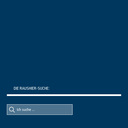
DIE RAUSHIER-SUCHE:
Suche
Suche
nach::
nach: