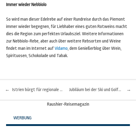
Immer wieder Nebbiolo
So wird man dieser Edelrebe auf einer Rundreise durch das Piemont
immer wieder begegnen, für Liebhaber eines guten Rotweins macht
dies die Region zum perfekten Urlaubsziel. Weitere Informationen
zur Nebbiolo-Rebe, aber auch über weitere Rebsorten und Weine
findet man im Internet auf
Vidamo
, dem Genießerblog über Wein,
Spirituosen, Schokolade und Tabak.
←
Istrien bürgt für regionale Qualität
Jubiläum bei der Ski und Golf WM in Zell am See-Kaprun
→
Beitragsnavigation
Raushier-Reisemagazin
WERBUNG