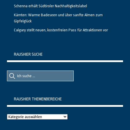
Schenna erhält Südtiroler Nachhaltigkeitslabel
Kärnten: Warme Badeseen und über sanfte Almen zum
Gipfelglück
Calgary stellt neuen, kostenfreien Pass für Attraktionen vor
RAUSHIER SUCHE
Suche
Suche
nach::
nach:
RAUSHIER THEMENBEREICHE
Raushier
Themenbereiche