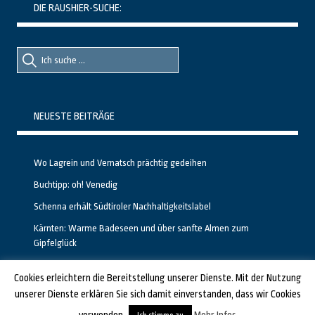
DIE RAUSHIER-SUCHE:
Suche
Suche
nach::
nach:
NEUESTE BEITRÄGE
Wo Lagrein und Vernatsch prächtig gedeihen
Buchtipp: oh! Venedig
Schenna erhält Südtiroler Nachhaltigkeitslabel
Kärnten: Warme Badeseen und über sanfte Almen zum
Gipfelglück
Calgary stellt neuen, kostenfreien Pass für Attraktionen vor
Cookies erleichtern die Bereitstellung unserer Dienste. Mit der Nutzung
unserer Dienste erklären Sie sich damit einverstanden, dass wir Cookies
GESTALTET UND PROGRAMMIERT VON ALBERTO & FRANZ BEI
LUCID.BERLIN