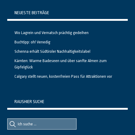
NEUESTE BEITRÄGE
Wo Lagrein und Vernatsch prächtig gedeihen
Buchtipp: oh! Venedig
Schenna erhält Südtiroler Nachhaltigkeitslabel
Kärnten: Warme Badeseen und über sanfte Almen zum
Gipfelglück
Calgary stellt neuen, kostenfreien Pass für Attraktionen vor
RAUSHIER SUCHE
Suche
Suche
nach::
nach: