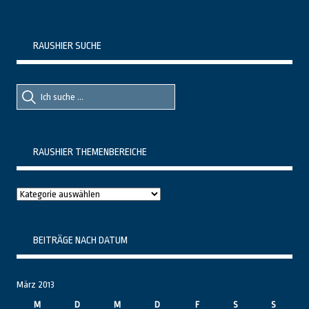
RAUSHIER SUCHE
Suche
Suche
nach::
nach:
RAUSHIER THEMENBEREICHE
Raushier
Themenbereiche
BEITRÄGE NACH DATUM
März 2013
M
D
M
D
F
S
S