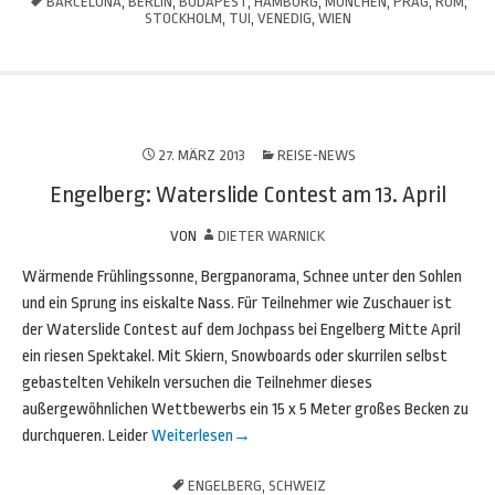
BARCELONA
,
BERLIN
,
BUDAPEST
,
HAMBURG
,
MÜNCHEN
,
PRAG
,
ROM
,
STOCKHOLM
,
TUI
,
VENEDIG
,
WIEN
27. MÄRZ 2013
REISE-NEWS
Engelberg: Waterslide Contest am 13. April
VON
DIETER WARNICK
Wärmende Frühlingssonne, Bergpanorama, Schnee unter den Sohlen
und ein Sprung ins eiskalte Nass. Für Teilnehmer wie Zuschauer ist
der Waterslide Contest auf dem Jochpass bei Engelberg Mitte April
ein riesen Spektakel. Mit Skiern, Snowboards oder skurrilen selbst
gebastelten Vehikeln versuchen die Teilnehmer dieses
außergewöhnlichen Wettbewerbs ein 15 x 5 Meter großes Becken zu
durchqueren. Leider
Weiterlesen
→
ENGELBERG
,
SCHWEIZ