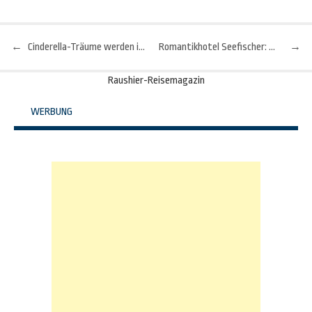
←
Cinderella-Träume werden im „...liebes Rot-Flüh“ wahr
Romantikhotel Seefischer: Erinnerungen an Portofino
→
Beitragsnavigation
Raushier-Reisemagazin
WERBUNG