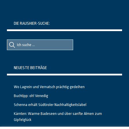
DIE RAUSHIER-SUCHE:
Suche
Suche
nach::
nach:
NEUESTE BEITRÄGE
Wo Lagrein und Vernatsch prächtig gedeihen
Buchtipp: oh! Venedig
Schenna erhält Südtiroler Nachhaltigkeitslabel
Kärnten: Warme Badeseen und über sanfte Almen zum
Gipfelglück
Calgary stellt neuen, kostenfreien Pass für Attraktionen vor