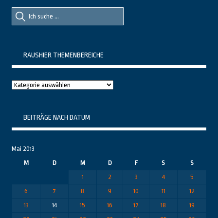
Suche
Suche
nach::
nach:
RAUSHIER THEMENBEREICHE
Raushier
Themenbereiche
BEITRÄGE NACH DATUM
Mai 2013
M
D
M
D
F
S
S
1
2
3
4
5
6
7
8
9
10
11
12
13
14
15
16
17
18
19