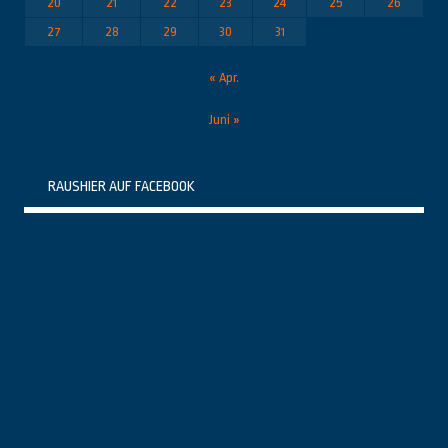
20
21
22
23
24
25
26
27
28
29
30
31
« Apr.
Juni »
RAUSHIER AUF FACEBOOK