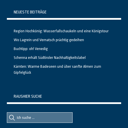
NEUESTE BEITRÄGE
Region Hochkönig: Wasserfallschaukeln und eine Königstour
Wo Lagrein und Vernatsch prächtig gedeihen
Buchtipp: oh! Venedig
Schenna erhält Südtiroler Nachhaltigkeitslabel
Kärnten: Warme Badeseen und über sanfte Almen zum
Gipfelglück
RAUSHIER SUCHE
Suche
Suche
nach::
nach: