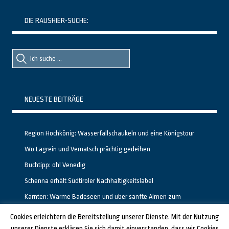
DIE RAUSHIER-SUCHE:
Suche
Suche
nach::
nach:
NEUESTE BEITRÄGE
Region Hochkönig: Wasserfallschaukeln und eine Königstour
Wo Lagrein und Vernatsch prächtig gedeihen
Buchtipp: oh! Venedig
Schenna erhält Südtiroler Nachhaltigkeitslabel
Kärnten: Warme Badeseen und über sanfte Almen zum
Gipfelglück
Cookies erleichtern die Bereitstellung unserer Dienste. Mit der Nutzung
unserer Dienste erklären Sie sich damit einverstanden, dass wir Cookies