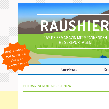
RAUSHIE
DAS REISEMAGAZIN MIT SPANNENDEN
REISEREPORTAGEN
Hotel Bemelmans
Post: Es weht das
Flair einer
anderen Epoche
Reise-News
Rei
BEITRÄGE VOM 30. AUGUST 2024