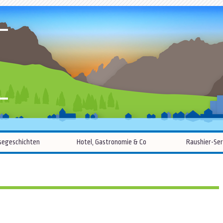
R
Zum
segeschichten
Hotel, Gastronomie & Co
Raushier-Ser
Inhalt
springen