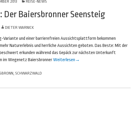
MBER 2013
REISE-NEWS
: Der Baiersbronner Seensteig
N
DIETER WARNICK
g-Variante und einer barrierefreien Aussichtsplattform bekommen
ehr Naturerlebnis und herrliche Aussichten geboten. Das Beste: Mit der
nbeschwert erkunden während das Gepäck zur nächsten Unterkunft
ten im Wegenetz Baiersbronner
Weiterlesen
→
RSBRONN
,
SCHWARZWALD