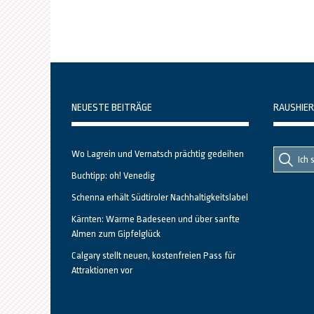
NEUESTE BEITRÄGE
RAUSHIER
Suche
Suche
Wo Lagrein und Vernatsch prächtig gedeihen
nach::
nach:
Buchtipp: oh! Venedig
Schenna erhält Südtiroler Nachhaltigkeitslabel
Kärnten: Warme Badeseen und über sanfte
Almen zum Gipfelglück
Calgary stellt neuen, kostenfreien Pass für
Attraktionen vor