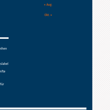
« Aug.
Okt. »
eihen
tslabel
nfte
für