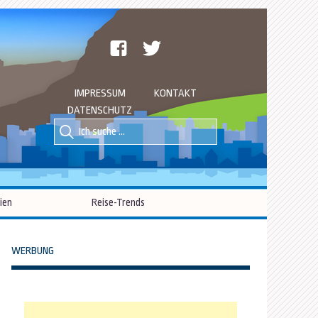
facebook
twitter
IMPRESSUM
KONTAKT
DATENSCHUTZ
Suche
Suche
nach::
nach:
ien
Reise-Trends
WERBUNG