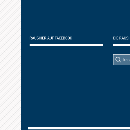
RAUSHIER AUF FACEBOOK
DIE RAUS
Suche
Suche
nach::
nach: