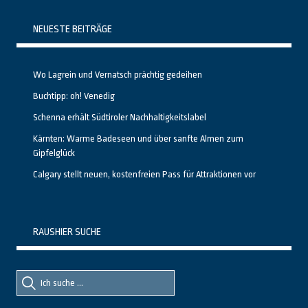
NEUESTE BEITRÄGE
Wo Lagrein und Vernatsch prächtig gedeihen
Buchtipp: oh! Venedig
Schenna erhält Südtiroler Nachhaltigkeitslabel
Kärnten: Warme Badeseen und über sanfte Almen zum
Gipfelglück
Calgary stellt neuen, kostenfreien Pass für Attraktionen vor
RAUSHIER SUCHE
Suche
Suche
nach::
nach: