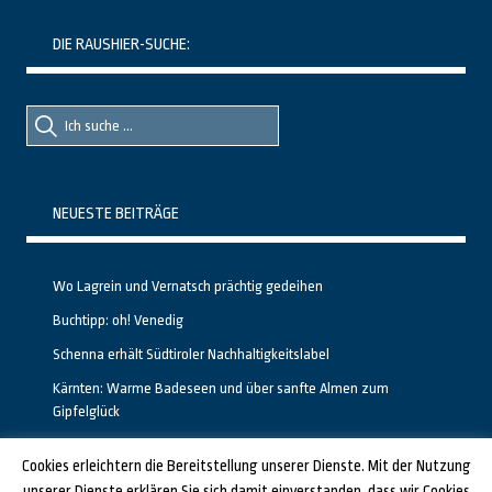
DIE RAUSHIER-SUCHE:
Suche
Suche
nach::
nach:
NEUESTE BEITRÄGE
Wo Lagrein und Vernatsch prächtig gedeihen
Buchtipp: oh! Venedig
Schenna erhält Südtiroler Nachhaltigkeitslabel
Kärnten: Warme Badeseen und über sanfte Almen zum
Gipfelglück
Calgary stellt neuen, kostenfreien Pass für Attraktionen vor
Cookies erleichtern die Bereitstellung unserer Dienste. Mit der Nutzung
unserer Dienste erklären Sie sich damit einverstanden, dass wir Cookies