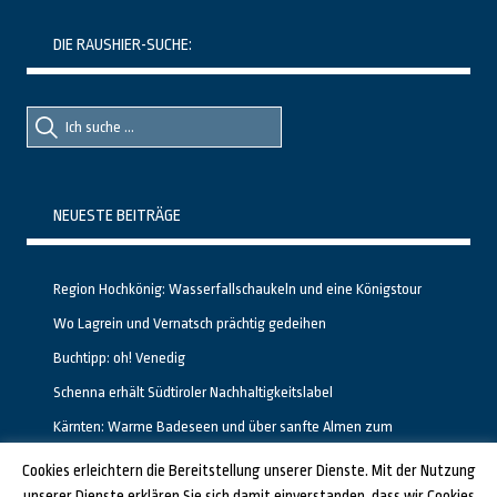
DIE RAUSHIER-SUCHE:
Suche
Suche
nach::
nach:
NEUESTE BEITRÄGE
Region Hochkönig: Wasserfallschaukeln und eine Königstour
Wo Lagrein und Vernatsch prächtig gedeihen
Buchtipp: oh! Venedig
Schenna erhält Südtiroler Nachhaltigkeitslabel
Kärnten: Warme Badeseen und über sanfte Almen zum
Gipfelglück
Cookies erleichtern die Bereitstellung unserer Dienste. Mit der Nutzung
unserer Dienste erklären Sie sich damit einverstanden, dass wir Cookies