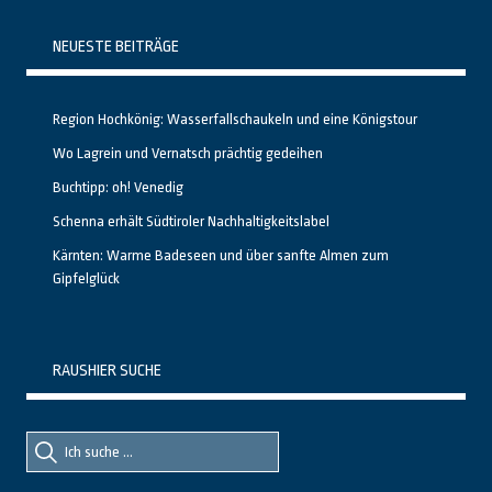
NEUESTE BEITRÄGE
Region Hochkönig: Wasserfallschaukeln und eine Königstour
Wo Lagrein und Vernatsch prächtig gedeihen
Buchtipp: oh! Venedig
Schenna erhält Südtiroler Nachhaltigkeitslabel
Kärnten: Warme Badeseen und über sanfte Almen zum
Gipfelglück
RAUSHIER SUCHE
Suche
Suche
nach::
nach: