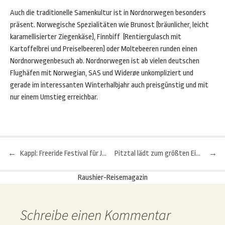
Auch die traditionelle Samenkultur ist in Nordnorwegen besonders
präsent. Norwegische Spezialitäten wie Brunost (bräunlicher, leicht
karamellisierter Ziegenkäse), Finnbiff (Rentiergulasch mit
Kartoffelbrei und Preiselbeeren) oder Moltebeeren runden einen
Nordnorwegenbesuch ab. Nordnorwegen ist ab vielen deutschen
Flughäfen mit Norwegian, SAS und Widerøe unkompliziert und
gerade im interessanten Winterhalbjahr auch preisgünstig und mit
nur einem Umstieg erreichbar.
←
Kappl: Freeride Festival für Jugendliche und Erwachsene
Pitztal lädt zum größten Eiskletterfestival Österreichs
→
Beitragsnavigation
Raushier-Reisemagazin
Schreibe einen Kommentar