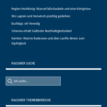
Region Hochkönig: Wasserfallschaukeln und eine Königstour
Wo Lagrein und Vernatsch prächtig gedeihen
Buchtipp: oh! Venedig
Schenna erhält Südtiroler Nachhaltigkeitslabel
Kärnten: Warme Badeseen und über sanfte Almen zum
Gipfelglück
RAUSHIER SUCHE
Suche
Suche
nach::
nach:
RAUSHIER THEMENBEREICHE