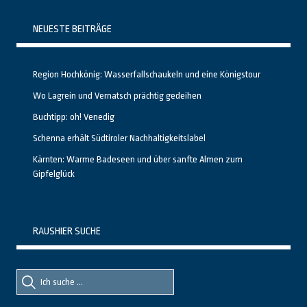
NEUESTE BEITRÄGE
Region Hochkönig: Wasserfallschaukeln und eine Königstour
Wo Lagrein und Vernatsch prächtig gedeihen
Buchtipp: oh! Venedig
Schenna erhält Südtiroler Nachhaltigkeitslabel
Kärnten: Warme Badeseen und über sanfte Almen zum
Gipfelglück
RAUSHIER SUCHE
Suche
Suche
nach::
nach: