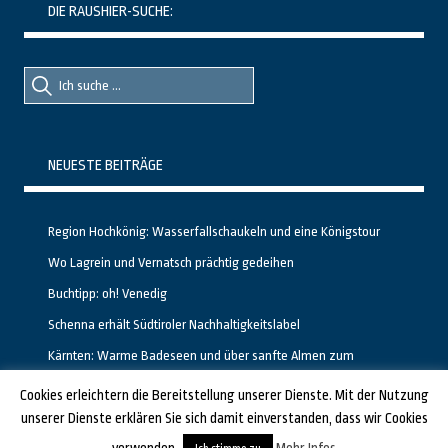
DIE RAUSHIER-SUCHE:
Suche
Suche
nach::
nach:
NEUESTE BEITRÄGE
Region Hochkönig: Wasserfallschaukeln und eine Königstour
Wo Lagrein und Vernatsch prächtig gedeihen
Buchtipp: oh! Venedig
Schenna erhält Südtiroler Nachhaltigkeitslabel
Kärnten: Warme Badeseen und über sanfte Almen zum
Gipfelglück
Cookies erleichtern die Bereitstellung unserer Dienste. Mit der Nutzung
unserer Dienste erklären Sie sich damit einverstanden, dass wir Cookies
GESTALTET UND PROGRAMMIERT VON ALBERTO & FRANZ BEI
LUCID.BERLIN