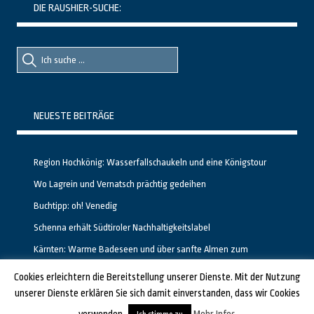
DIE RAUSHIER-SUCHE:
Suche
Suche
nach::
nach:
NEUESTE BEITRÄGE
Region Hochkönig: Wasserfallschaukeln und eine Königstour
Wo Lagrein und Vernatsch prächtig gedeihen
Buchtipp: oh! Venedig
Schenna erhält Südtiroler Nachhaltigkeitslabel
Kärnten: Warme Badeseen und über sanfte Almen zum
Gipfelglück
Cookies erleichtern die Bereitstellung unserer Dienste. Mit der Nutzung
unserer Dienste erklären Sie sich damit einverstanden, dass wir Cookies
GESTALTET UND PROGRAMMIERT VON ALBERTO & FRANZ BEI
LUCID.BERLIN