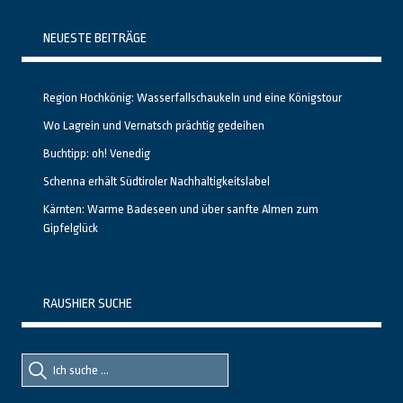
NEUESTE BEITRÄGE
Region Hochkönig: Wasserfallschaukeln und eine Königstour
Wo Lagrein und Vernatsch prächtig gedeihen
Buchtipp: oh! Venedig
Schenna erhält Südtiroler Nachhaltigkeitslabel
Kärnten: Warme Badeseen und über sanfte Almen zum
Gipfelglück
RAUSHIER SUCHE
Suche
Suche
nach::
nach: