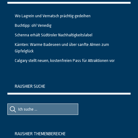
Wo Lagrein und Vernatsch prächtig gedeihen
Buchtipp: oh! Venedig
Schenna erhält Südtiroler Nachhaltigkeitslabel
Kärnten: Warme Badeseen und über sanfte Almen zum
Gipfelglück
Calgary stellt neuen, kostenfreien Pass für Attraktionen vor
RAUSHIER SUCHE
Suche
Suche
nach::
nach:
RAUSHIER THEMENBEREICHE