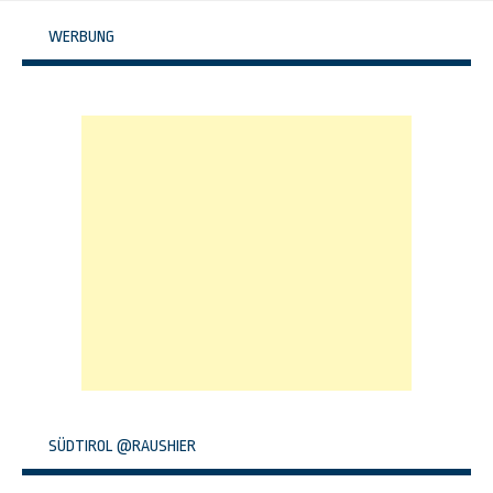
Navigation
WERBUNG
SÜDTIROL @RAUSHIER