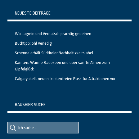
NEUESTE BEITRÄGE
Wo Lagrein und Vernatsch prächtig gedeihen
Buchtipp: oh! Venedig
Schenna erhält Südtiroler Nachhaltigkeitslabel
Kärnten: Warme Badeseen und über sanfte Almen zum
Gipfelglück
Calgary stellt neuen, kostenfreien Pass für Attraktionen vor
RAUSHIER SUCHE
Suche
Suche
nach::
nach: