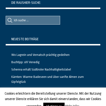
DIE RAUSHIER-SUCHE:
Suche
Suche
nach::
nach:
NEUESTE BEITRÄGE
Wo Lagrein und Vernatsch prächtig gedeihen
Buchtipp: oh! Venedig
Schenna erhält Südtiroler Nachhaltigkeitslabel
Kärnten: Warme Badeseen und über sanfte Almen zum
Gipfelglück
Calgary stellt neuen, kostenfreien Pass für Attraktionen vor
Cookies erleichtern die Bereitstellung unserer Dienste. Mit der Nutzung
unserer Dienste erklären Sie sich damit einverstanden, dass wir Cookies
GESTALTET UND PROGRAMMIERT VON ALBERTO & FRANZ BEI
LUCID.BERLIN