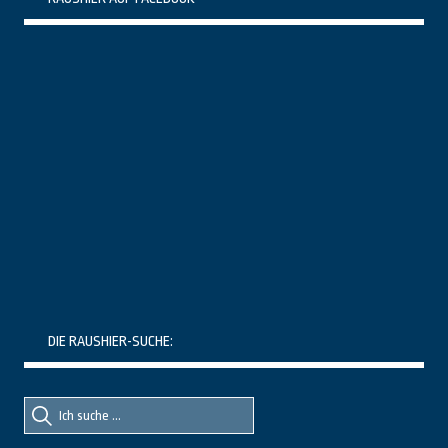
DIE RAUSHIER-SUCHE:
Suche
Suche
nach::
nach: