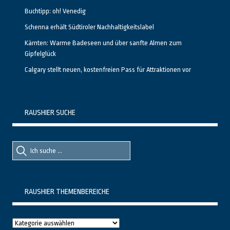
Buchtipp: oh! Venedig
Schenna erhält Südtiroler Nachhaltigkeitslabel
Kärnten: Warme Badeseen und über sanfte Almen zum
Gipfelglück
Calgary stellt neuen, kostenfreien Pass für Attraktionen vor
RAUSHIER SUCHE
Suche
Suche
nach::
nach:
RAUSHIER THEMENBEREICHE
Raushier