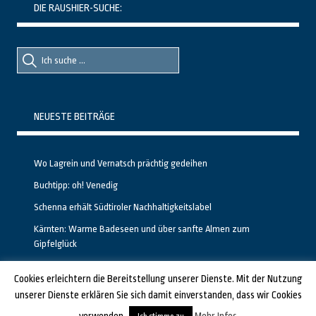
DIE RAUSHIER-SUCHE:
Suche
Suche
nach::
nach:
NEUESTE BEITRÄGE
Wo Lagrein und Vernatsch prächtig gedeihen
Buchtipp: oh! Venedig
Schenna erhält Südtiroler Nachhaltigkeitslabel
Kärnten: Warme Badeseen und über sanfte Almen zum
Gipfelglück
Calgary stellt neuen, kostenfreien Pass für Attraktionen vor
Cookies erleichtern die Bereitstellung unserer Dienste. Mit der Nutzung
unserer Dienste erklären Sie sich damit einverstanden, dass wir Cookies
GESTALTET UND PROGRAMMIERT VON ALBERTO & FRANZ BEI
LUCID.BERLIN