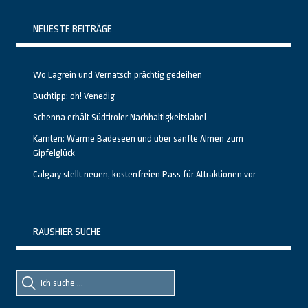
NEUESTE BEITRÄGE
Wo Lagrein und Vernatsch prächtig gedeihen
Buchtipp: oh! Venedig
Schenna erhält Südtiroler Nachhaltigkeitslabel
Kärnten: Warme Badeseen und über sanfte Almen zum
Gipfelglück
Calgary stellt neuen, kostenfreien Pass für Attraktionen vor
RAUSHIER SUCHE
Suche
Suche
nach::
nach: