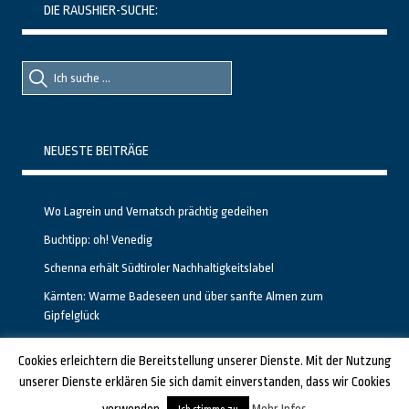
DIE RAUSHIER-SUCHE:
Suche
Suche
nach::
nach:
NEUESTE BEITRÄGE
Wo Lagrein und Vernatsch prächtig gedeihen
Buchtipp: oh! Venedig
Schenna erhält Südtiroler Nachhaltigkeitslabel
Kärnten: Warme Badeseen und über sanfte Almen zum
Gipfelglück
Calgary stellt neuen, kostenfreien Pass für Attraktionen vor
Cookies erleichtern die Bereitstellung unserer Dienste. Mit der Nutzung
unserer Dienste erklären Sie sich damit einverstanden, dass wir Cookies
GESTALTET UND PROGRAMMIERT VON ALBERTO & FRANZ BEI
LUCID.BERLIN