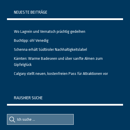
NEUESTE BEITRÄGE
Wo Lagrein und Vernatsch prächtig gedeihen
Buchtipp: oh! Venedig
Schenna erhält Südtiroler Nachhaltigkeitslabel
Kärnten: Warme Badeseen und über sanfte Almen zum
Gipfelglück
Calgary stellt neuen, kostenfreien Pass für Attraktionen vor
RAUSHIER SUCHE
Suche
Suche
nach::
nach: