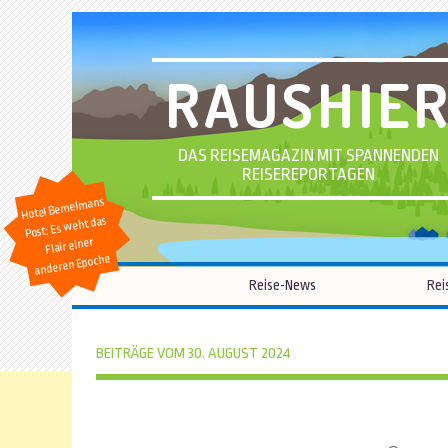
RAUSHIE
DAS REISEMAGAZIN MIT SPANNENDEN
REISEREPORTAGEN
Hotel Bemelmans
Post: Es weht das
Flair einer
anderen Epoche
Reise-News
Rei
BEITRÄGE VOM 30. AUGUST 2024