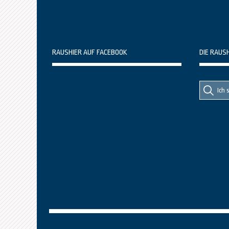
RAUSHIER AUF FACEBOOK
DIE RAUS
Suche
Suche
nach::
nach: