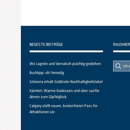
NEUESTE BEITRÄGE
RAUSHIER
Suche
Suche
Wo Lagrein und Vernatsch prächtig gedeihen
nach::
nach:
Buchtipp: oh! Venedig
Schenna erhält Südtiroler Nachhaltigkeitslabel
Kärnten: Warme Badeseen und über sanfte
Almen zum Gipfelglück
Calgary stellt neuen, kostenfreien Pass für
Attraktionen vor