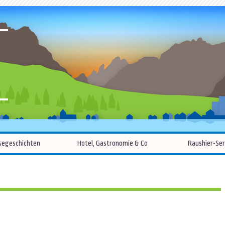
R
Zum
segeschichten
Hotel, Gastronomie & Co
Raushier-Ser
Inhalt
springen