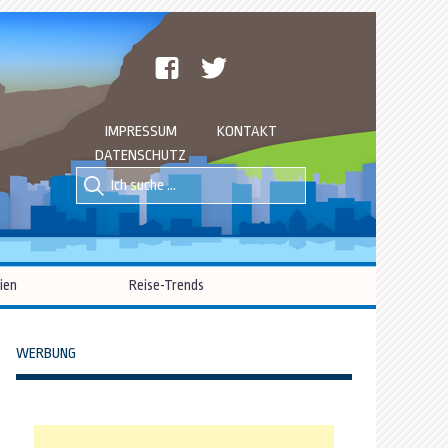
facebook
twitter
IMPRESSUM
KONTAKT
DATENSCHUTZ
Suche
Suche
nach::
nach:
ien
Reise-Trends
WERBUNG