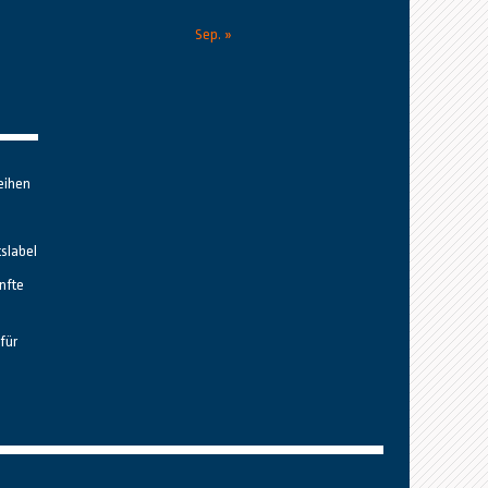
Sep. »
eihen
tslabel
nfte
für