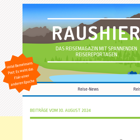
RAUSHIE
DAS REISEMAGAZIN MIT SPANNENDEN
REISEREPORTAGEN
Hotel Bemelmans
Post: Es weht das
Flair einer
anderen Epoche
Reise-News
Rei
BEITRÄGE VOM 30. AUGUST 2024