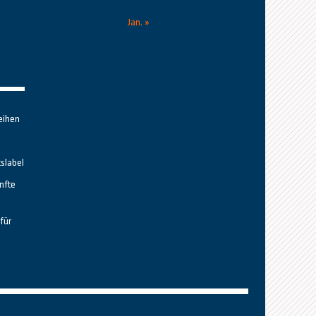
Jan. »
eihen
tslabel
nfte
für