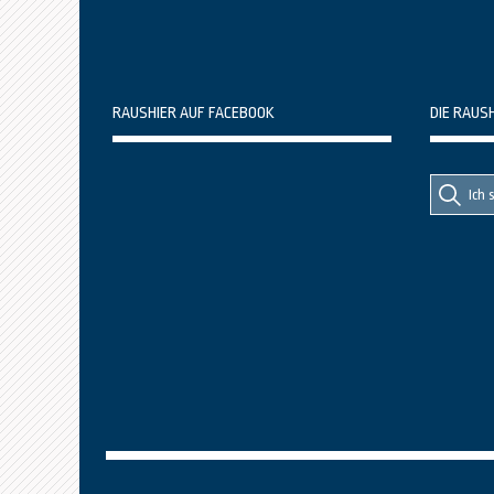
RAUSHIER AUF FACEBOOK
DIE RAUS
Suche
Suche
nach::
nach: