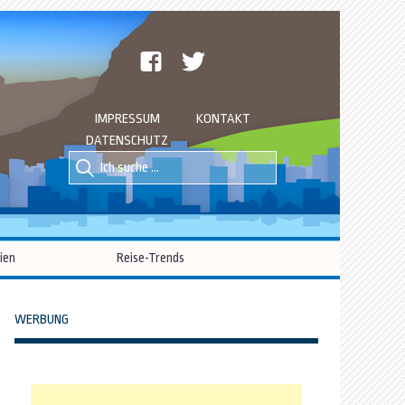
facebook
twitter
IMPRESSUM
KONTAKT
DATENSCHUTZ
Suche
Suche
nach::
nach:
ien
Reise-Trends
WERBUNG