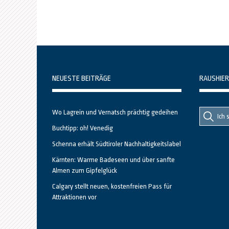
NEUESTE BEITRÄGE
RAUSHIER
Suche
Suche
Wo Lagrein und Vernatsch prächtig gedeihen
nach::
nach:
Buchtipp: oh! Venedig
Schenna erhält Südtiroler Nachhaltigkeitslabel
Kärnten: Warme Badeseen und über sanfte
Almen zum Gipfelglück
Calgary stellt neuen, kostenfreien Pass für
Attraktionen vor