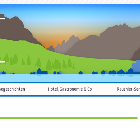
R
Zum
segeschichten
Hotel, Gastronomie & Co
Raushier-Ser
Inhalt
springen