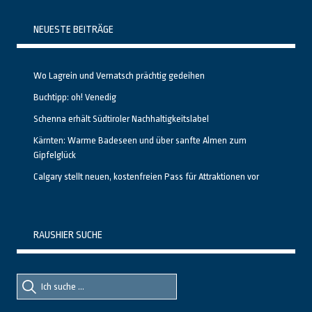
NEUESTE BEITRÄGE
Wo Lagrein und Vernatsch prächtig gedeihen
Buchtipp: oh! Venedig
Schenna erhält Südtiroler Nachhaltigkeitslabel
Kärnten: Warme Badeseen und über sanfte Almen zum
Gipfelglück
Calgary stellt neuen, kostenfreien Pass für Attraktionen vor
RAUSHIER SUCHE
Suche
Suche
nach::
nach: