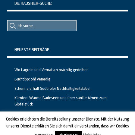
DIE RAUSHIER-SUCHE:
Suche
Suche
nach::
nach:
NEUESTE BEITRÄGE
Wo Lagrein und Vernatsch prächtig gedeihen
Buchtipp: oh! Venedig
Schenna erhält Südtiroler Nachhaltigkeitslabel
Kärnten: Warme Badeseen und über sanfte Almen zum
Gipfelglück
Calgary stellt neuen, kostenfreien Pass für Attraktionen vor
Cookies erleichtern die Bereitstellung unserer Dienste. Mit der Nutzung
unserer Dienste erklären Sie sich damit einverstanden, dass wir Cookies
GESTALTET UND PROGRAMMIERT VON ALBERTO & FRANZ BEI
LUCID.BERLIN