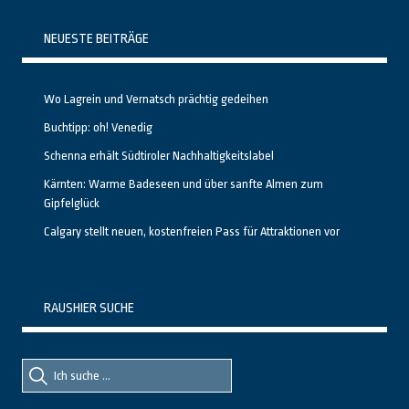
NEUESTE BEITRÄGE
Wo Lagrein und Vernatsch prächtig gedeihen
Buchtipp: oh! Venedig
Schenna erhält Südtiroler Nachhaltigkeitslabel
Kärnten: Warme Badeseen und über sanfte Almen zum
Gipfelglück
Calgary stellt neuen, kostenfreien Pass für Attraktionen vor
RAUSHIER SUCHE
Suche
Suche
nach::
nach: