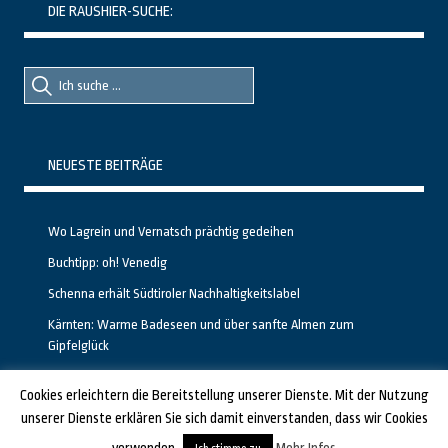
DIE RAUSHIER-SUCHE:
Suche
Suche
nach::
nach:
NEUESTE BEITRÄGE
Wo Lagrein und Vernatsch prächtig gedeihen
Buchtipp: oh! Venedig
Schenna erhält Südtiroler Nachhaltigkeitslabel
Kärnten: Warme Badeseen und über sanfte Almen zum
Gipfelglück
Calgary stellt neuen, kostenfreien Pass für Attraktionen vor
Cookies erleichtern die Bereitstellung unserer Dienste. Mit der Nutzung
unserer Dienste erklären Sie sich damit einverstanden, dass wir Cookies
GESTALTET UND PROGRAMMIERT VON ALBERTO & FRANZ BEI
LUCID.BERLIN