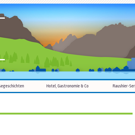
R
Zum
segeschichten
Hotel, Gastronomie & Co
Raushier-Ser
Inhalt
springen