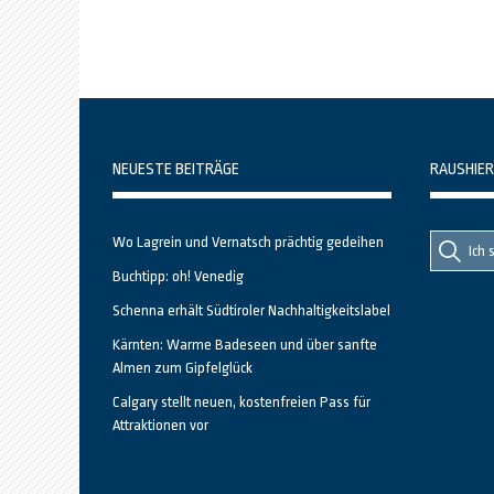
NEUESTE BEITRÄGE
RAUSHIER
Suche
Suche
Wo Lagrein und Vernatsch prächtig gedeihen
nach::
nach:
Buchtipp: oh! Venedig
Schenna erhält Südtiroler Nachhaltigkeitslabel
Kärnten: Warme Badeseen und über sanfte
Almen zum Gipfelglück
Calgary stellt neuen, kostenfreien Pass für
Attraktionen vor