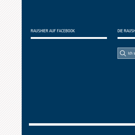
RAUSHIER AUF FACEBOOK
DIE RAUS
Suche
Suche
nach::
nach: