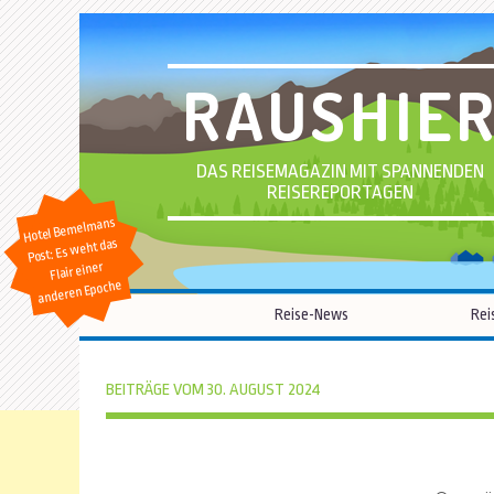
RAUSHIE
DAS REISEMAGAZIN MIT SPANNENDEN
REISEREPORTAGEN
Hotel Bemelmans
Post: Es weht das
Flair einer
anderen Epoche
Reise-News
Rei
BEITRÄGE VOM 30. AUGUST 2024