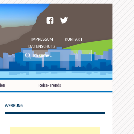
facebook
twitter
IMPRESSUM
KONTAKT
DATENSCHUTZ
Suche
Suche
nach::
nach:
ien
Reise-Trends
WERBUNG