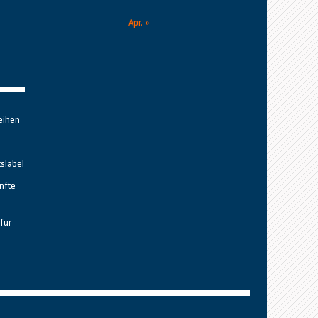
Apr. »
eihen
tslabel
nfte
für