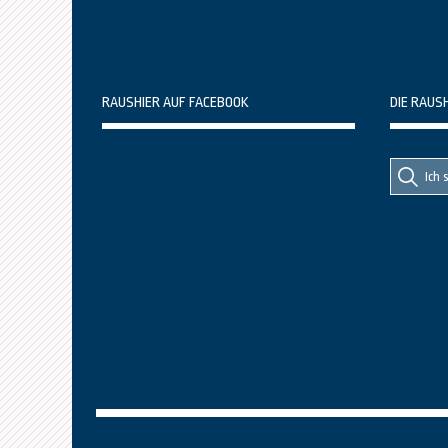
RAUSHIER AUF FACEBOOK
DIE RAUS
Suche
Suche
nach::
nach: