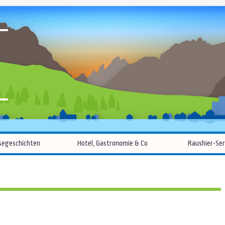
R
Zum
segeschichten
Hotel, Gastronomie & Co
Raushier-Ser
Inhalt
springen