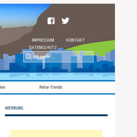
facebook
twitter
IMPRESSUM
KONTAKT
DATENSCHUTZ
Suche
Suche
nach::
nach:
ien
Reise-Trends
WERBUNG