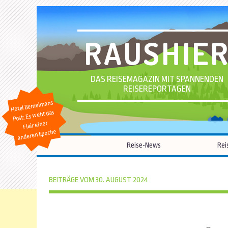
RAUSHIE
DAS REISEMAGAZIN MIT SPANNENDEN
REISEREPORTAGEN
Hotel Bemelmans
Post: Es weht das
Flair einer
anderen Epoche
Reise-News
Rei
BEITRÄGE VOM 30. AUGUST 2024