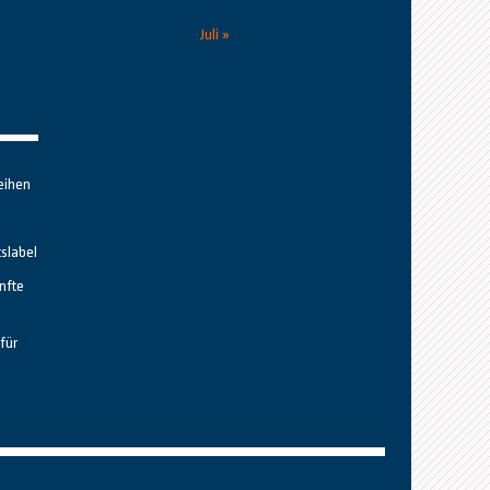
Juli »
eihen
tslabel
nfte
für