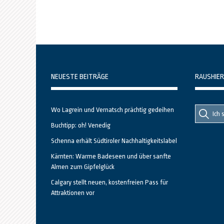
NEUESTE BEITRÄGE
RAUSHIER
Suche
Suche
Wo Lagrein und Vernatsch prächtig gedeihen
nach::
nach:
Buchtipp: oh! Venedig
Schenna erhält Südtiroler Nachhaltigkeitslabel
Kärnten: Warme Badeseen und über sanfte
Almen zum Gipfelglück
Calgary stellt neuen, kostenfreien Pass für
Attraktionen vor