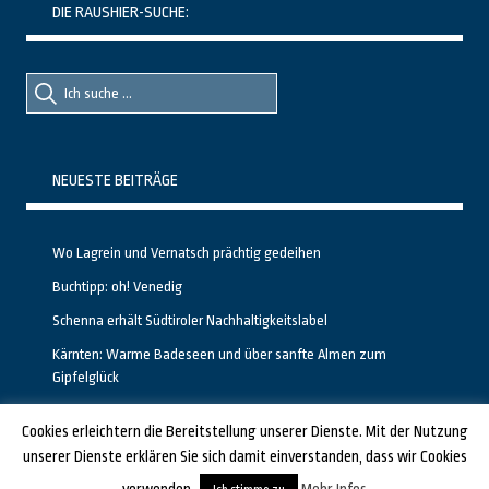
DIE RAUSHIER-SUCHE:
Suche
Suche
nach::
nach:
NEUESTE BEITRÄGE
Wo Lagrein und Vernatsch prächtig gedeihen
Buchtipp: oh! Venedig
Schenna erhält Südtiroler Nachhaltigkeitslabel
Kärnten: Warme Badeseen und über sanfte Almen zum
Gipfelglück
Calgary stellt neuen, kostenfreien Pass für Attraktionen vor
Cookies erleichtern die Bereitstellung unserer Dienste. Mit der Nutzung
unserer Dienste erklären Sie sich damit einverstanden, dass wir Cookies
GESTALTET UND PROGRAMMIERT VON ALBERTO & FRANZ BEI
LUCID.BERLIN