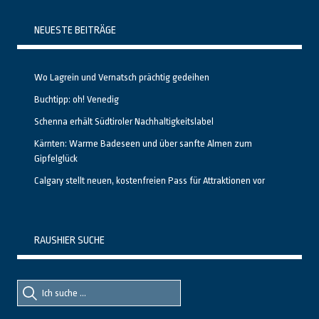
NEUESTE BEITRÄGE
Wo Lagrein und Vernatsch prächtig gedeihen
Buchtipp: oh! Venedig
Schenna erhält Südtiroler Nachhaltigkeitslabel
Kärnten: Warme Badeseen und über sanfte Almen zum
Gipfelglück
Calgary stellt neuen, kostenfreien Pass für Attraktionen vor
RAUSHIER SUCHE
Suche
Suche
nach::
nach: