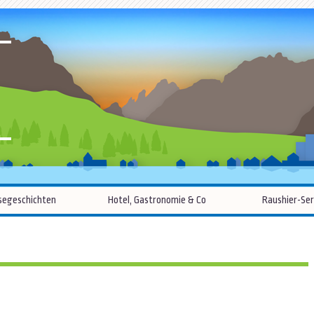
R
Zum
segeschichten
Hotel, Gastronomie & Co
Raushier-Ser
Inhalt
springen