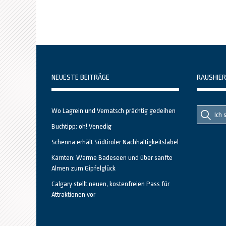
NEUESTE BEITRÄGE
RAUSHIER
Suche
Suche
Wo Lagrein und Vernatsch prächtig gedeihen
nach::
nach:
Buchtipp: oh! Venedig
Schenna erhält Südtiroler Nachhaltigkeitslabel
Kärnten: Warme Badeseen und über sanfte
Almen zum Gipfelglück
Calgary stellt neuen, kostenfreien Pass für
Attraktionen vor