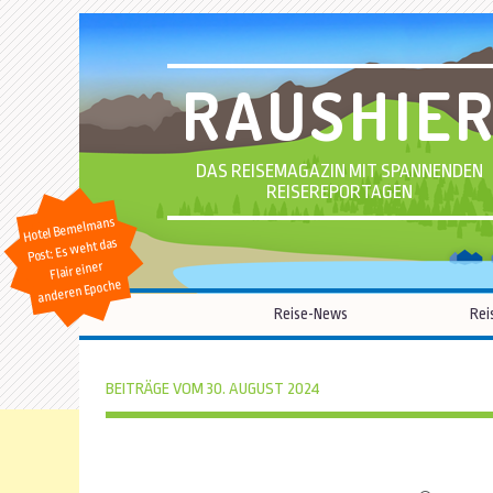
RAUSHIE
DAS REISEMAGAZIN MIT SPANNENDEN
REISEREPORTAGEN
Hotel Bemelmans
Post: Es weht das
Flair einer
anderen Epoche
Reise-News
Rei
BEITRÄGE VOM 30. AUGUST 2024