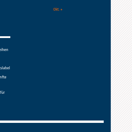
Okt. »
eihen
tslabel
nfte
für