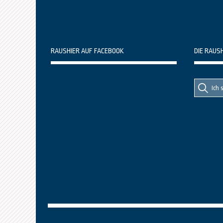
RAUSHIER AUF FACEBOOK
DIE RAUS
Suche
Suche
nach::
nach: