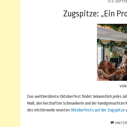
3. SEPTE
Zugspitze: „Ein Pr
VO
Das weltberühmte Oktoberfest findet bekanntlich jedes Jah
Maß, den herzhaften Schmankerln und der handgemachten Mu
des mittlerweile neunten
Oktoberfests auf der Zugspitze
v
HINTER