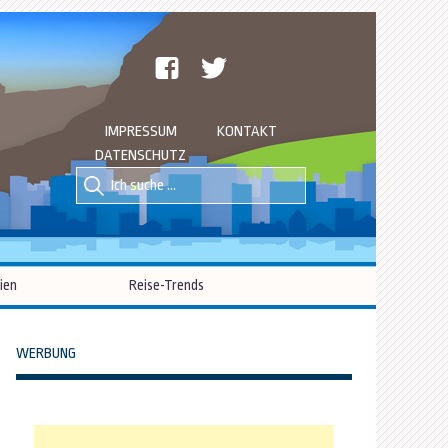
facebook
twitter
IMPRESSUM
KONTAKT
DATENSCHUTZ
Suche
Suche
nach::
nach:
ien
Reise-Trends
WERBUNG