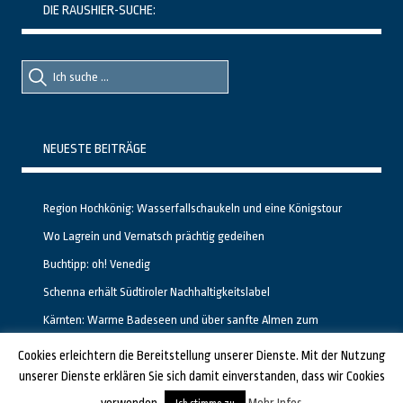
DIE RAUSHIER-SUCHE:
Suche
Suche
nach::
nach:
NEUESTE BEITRÄGE
Region Hochkönig: Wasserfallschaukeln und eine Königstour
Wo Lagrein und Vernatsch prächtig gedeihen
Buchtipp: oh! Venedig
Schenna erhält Südtiroler Nachhaltigkeitslabel
Kärnten: Warme Badeseen und über sanfte Almen zum
Gipfelglück
Cookies erleichtern die Bereitstellung unserer Dienste. Mit der Nutzung
unserer Dienste erklären Sie sich damit einverstanden, dass wir Cookies
GESTALTET UND PROGRAMMIERT VON ALBERTO & FRANZ BEI
LUCID.BERLIN