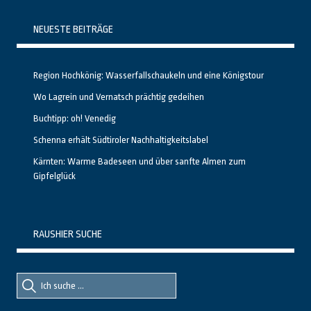
NEUESTE BEITRÄGE
Region Hochkönig: Wasserfallschaukeln und eine Königstour
Wo Lagrein und Vernatsch prächtig gedeihen
Buchtipp: oh! Venedig
Schenna erhält Südtiroler Nachhaltigkeitslabel
Kärnten: Warme Badeseen und über sanfte Almen zum
Gipfelglück
RAUSHIER SUCHE
Suche
Suche
nach::
nach: