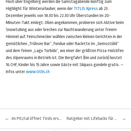
Hoch über Engelberg werden die Samstagabende künftig zum
Highlight für Winterurlauber, wenn der
TITLIS Xpress
ab 23.
Dezember jeweils von 18.30 bis 22.30 Uhr Überstunden im 20-
Minuten-Takt einlegt. Oben angekommen, probieren sich Aktive beim
Snowtubing aus oder brechen zur Nachtwanderung unter freiem
Himmel auf. Feinschmecker wählen zwischen kleinen Gerichten in der
gemütlichen „Trübsee Bar“, Fondue oder Raclette im „Gemsstübli“
und dem feinen „Lago Torbido“, wo einer der größten Pizza-Holzöfen
des Alpenraums in Betrieb ist. Die Bergfahrt (hin und zurück) kostet
16 CHF, Kinder bis 15 Jahre sowie Gäste mit Skipass gondeln gratis. –
Infos unter
www.titlis.ch
←
Im Pitztal öffnet Tirols erster Skitourenpark
Ratgeber mit Lifehacks für unterwegs: Wie ein Haargummi jede Reise rettet
→
Beitragsnavigation