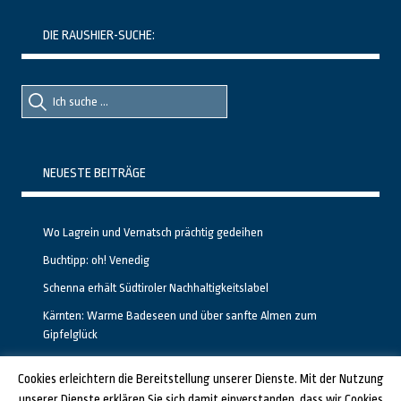
DIE RAUSHIER-SUCHE:
Suche
Suche
nach::
nach:
NEUESTE BEITRÄGE
Wo Lagrein und Vernatsch prächtig gedeihen
Buchtipp: oh! Venedig
Schenna erhält Südtiroler Nachhaltigkeitslabel
Kärnten: Warme Badeseen und über sanfte Almen zum
Gipfelglück
Calgary stellt neuen, kostenfreien Pass für Attraktionen vor
Cookies erleichtern die Bereitstellung unserer Dienste. Mit der Nutzung
unserer Dienste erklären Sie sich damit einverstanden, dass wir Cookies