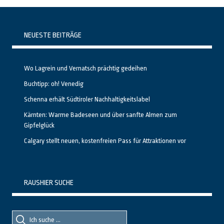
NEUESTE BEITRÄGE
Wo Lagrein und Vernatsch prächtig gedeihen
Buchtipp: oh! Venedig
Schenna erhält Südtiroler Nachhaltigkeitslabel
Kärnten: Warme Badeseen und über sanfte Almen zum
Gipfelglück
Calgary stellt neuen, kostenfreien Pass für Attraktionen vor
RAUSHIER SUCHE
Suche
Suche
nach::
nach: