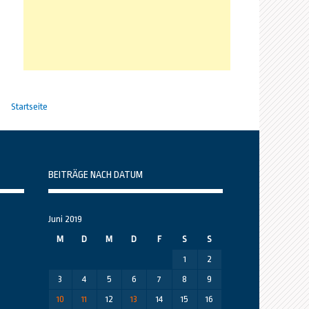
Startseite
BEITRÄGE NACH DATUM
Juni 2019
M
D
M
D
F
S
S
1
2
3
4
5
6
7
8
9
10
11
12
13
14
15
16