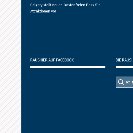
Calgary stellt neuen, kostenfreien Pass für
Attraktionen vor
RAUSHIER AUF FACEBOOK
DIE RAUS
Suche
Suche
nach::
nach: