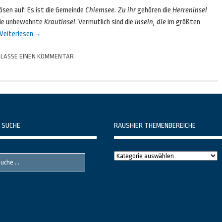
ösen auf: Es ist die Gemeinde
Chiemsee. Zu ihr
gehören die
Herreninsel
 die unbewohnte
Krautinsel
. Vermutlich sind die
Inseln, die
im größten
eiterlesen
→
LASSE EINEN KOMMENTAR
 SUCHE
RAUSHIER THEMENBEREICHE
Raushier
Themenbereiche