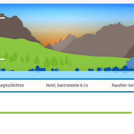
R
Zum
segeschichten
Hotel, Gastronomie & Co
Raushier-Ser
Inhalt
springen