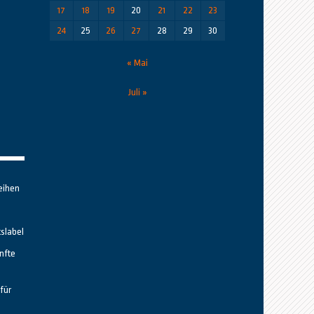
17
18
19
20
21
22
23
24
25
26
27
28
29
30
« Mai
Juli »
eihen
tslabel
nfte
für