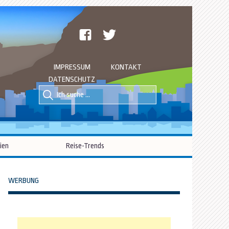
facebook
twitter
IMPRESSUM
KONTAKT
DATENSCHUTZ
Suche
Suche
nach::
nach:
ien
Reise-Trends
WERBUNG