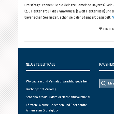
Preisfrage: Kennen Sie die kleinste Gemeinde Bayerns? Wir l
(230 Hektar groß), die
Fraueninsel
(zwölf Hektar klein) und
bayerischen See liegen, schon seit der Steinzeit besiedelt.
W
HINTER
NEUESTE BEITRÄGE
RAUSHIER
Suche
Suche
Wo Lagrein und Vernatsch prächtig gedeihen
nach::
nach:
Buchtipp: oh! Venedig
Schenna erhält Südtiroler Nachhaltigkeitslabel
Kärnten: Warme Badeseen und über sanfte
Almen zum Gipfelglück