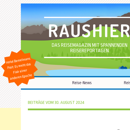
RAUSHIE
DAS REISEMAGAZIN MIT SPANNENDEN
REISEREPORTAGEN
Hotel Bemelmans
Post: Es weht das
Flair einer
anderen Epoche
Reise-News
Rei
BEITRÄGE VOM 30. AUGUST 2024