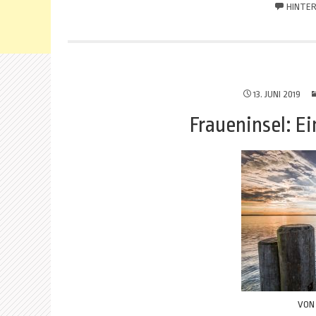
HINTER
13. JUNI 2019
Fraueninsel: Ei
VO