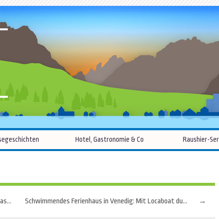
R
Zum
segeschichten
Hotel, Gastronomie & Co
Raushier-Ser
Inhalt
springen
Mit diesen 5 Tipps wird man zum perfekten Airbnb-Gastgeber
Schwimmendes Ferienhaus in Venedig: Mit Locaboat durch die Lagune
→