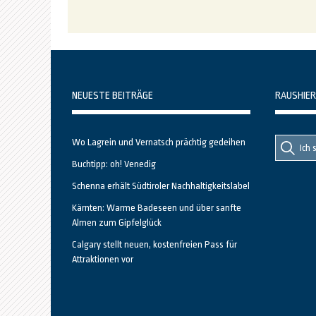
NEUESTE BEITRÄGE
RAUSHIER
Suche
Suche
Wo Lagrein und Vernatsch prächtig gedeihen
nach::
nach:
Buchtipp: oh! Venedig
Schenna erhält Südtiroler Nachhaltigkeitslabel
Kärnten: Warme Badeseen und über sanfte
Almen zum Gipfelglück
Calgary stellt neuen, kostenfreien Pass für
Attraktionen vor