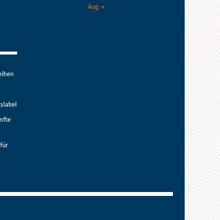
Aug. »
eihen
tslabel
nfte
für