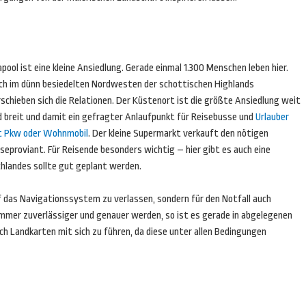
apool ist eine kleine Ansiedlung. Gerade einmal 1.300 Menschen leben hier.
ch im dünn besiedelten Nordwesten der schottischen Highlands
schieben sich die Relationen. Der Küstenort ist die größte Ansiedlung weit
d breit und damit ein gefragter Anlaufpunkt für Reisebusse und
Urlauber
t Pkw oder Wohnmobil
. Der kleine Supermarkt verkauft den nötigen
seproviant. Für Reisende besonders wichtig – hier gibt es auch eine
chlandes sollte gut geplant werden.
auf das Navigationssystem zu verlassen, sondern für den Notfall auch
mer zuverlässiger und genauer werden, so ist es gerade in abgelegenen
 Landkarten mit sich zu führen, da diese unter allen Bedingungen