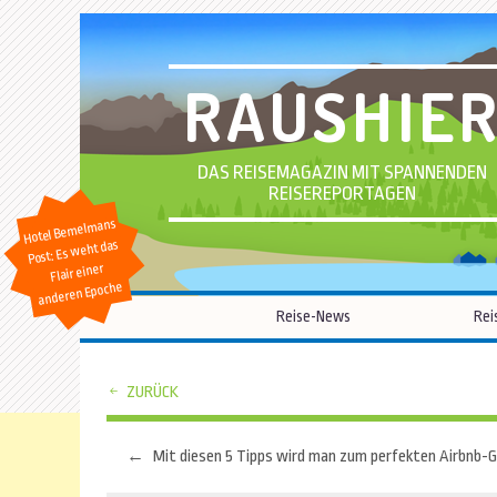
RAUSHIE
DAS REISEMAGAZIN MIT SPANNENDEN
REISEREPORTAGEN
Hotel Bemelmans
Post: Es weht das
Flair einer
anderen Epoche
Reise-News
Rei
ZURÜCK
←
Beitragsnavigation