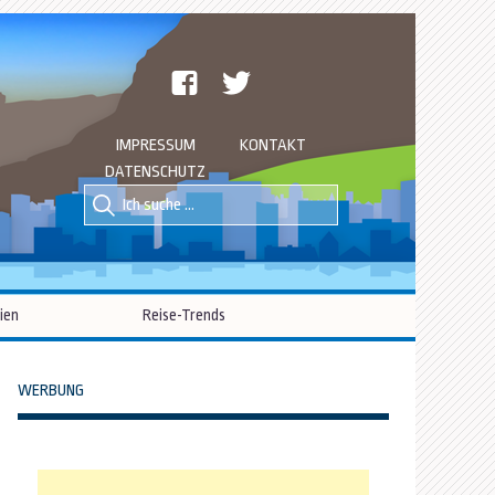
facebook
twitter
IMPRESSUM
KONTAKT
DATENSCHUTZ
Suche
Suche
nach::
nach:
ien
Reise-Trends
WERBUNG