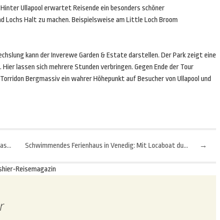
. Hinter Ullapool erwartet Reisende ein besonders schöner
nd Lochs Halt zu machen. Beispielsweise am Little Loch Broom
chslung kann der Inverewe Garden & Estate darstellen. Der Park zeigt eine
t. Hier lassen sich mehrere Stunden verbringen. Gegen Ende der Tour
Torridon Bergmassiv ein wahrer Höhepunkt auf Besucher von Ullapool und
Mit diesen 5 Tipps wird man zum perfekten Airbnb-Gastgeber
Schwimmendes Ferienhaus in Venedig: Mit Locaboat durch die Lagune
→
shier-Reisemagazin
r