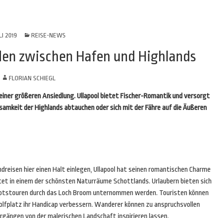
LI 2019
REISE-NEWS
den zwischen Hafen und Highlands
N
FLORIAN SCHIEGL
einer größeren Ansiedlung. Ullapool bietet Fischer-Romantik und versorgt
nsamkeit der Highlands abtauchen oder sich mit der Fähre auf die Äußeren
dreisen hier einen Halt einlegen, Ullapool hat seinen romantischen Charme
tet in einem der schönsten Naturräume Schottlands. Urlaubern bieten sich
Bootstouren durch das Loch Broom unternommen werden. Touristen können
Golfplatz ihr Handicap verbessern. Wanderer können zu anspruchsvollen
rgängen von der malerischen Landschaft inspirieren lassen.