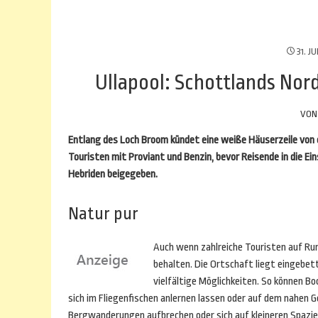
31. JU
Ullapool: Schottlands Nor
VO
Entlang des Loch Broom kündet eine weiße Häuserzeile von 
Touristen mit Proviant und Benzin, bevor Reisende in die Ei
Hebriden beigegeben.
Natur pur
Auch wenn zahlreiche Touristen auf Run
behalten. Die Ortschaft liegt eingebet
vielfältige Möglichkeiten. So können 
sich im Fliegenfischen anlernen lassen oder auf dem nahen 
Bergwanderungen aufbrechen oder sich auf kleineren Spazie