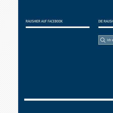
RAUSHIER AUF FACEBOOK
DIE RAUS
Suche
Suche
nach::
nach: