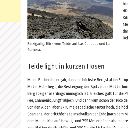
bie
400
Kil
Me
da
Re
Einzigartig: Blick vom Teide auf Las Canadas und La
Gomera.
Teide light in kurzen Hosen
Meine Recherche ergab, dass die höchste Bergstation Euro
Meter Höhe liegt, die Besteigung der Spitze des Matterhor
Bergsteiger allerdings unmöglich ist. Gleiches galt für die P
Fee, Chamonix, Jungfraujoch. Und dann kam schon der Pico de
von den Alpen, aber 3718 majestätische Meter hoch, die hö
Spaniens, der dritthöchste Inselvulkan der Erde (nach dem 
dem Mauna Kea auf Hawaii), und 755 Meter höher als unsere
zum Nationalpark erklärt und 2007 in die Liste des Weltna