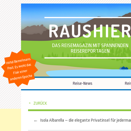
RAUSHIE
DAS REISEMAGAZIN MIT SPANNENDEN
REISEREPORTAGEN
Hotel Bemelmans
Post: Es weht das
Flair einer
anderen Epoche
Reise-News
Rei
ZURÜCK
←
Isola Albarella – die elegante Privatinsel für jederm
Beitragsnavigation