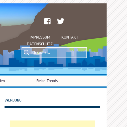
facebook
twitter
IMPRESSUM
KONTAKT
DATENSCHUTZ
Suche
Suche
nach::
nach:
ien
Reise-Trends
WERBUNG