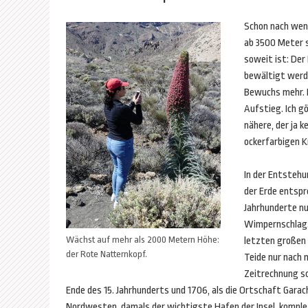
Schon nach weni
ab 3500 Meter s
soweit ist: Der
bewältigt werde
Bewuchs mehr. 
Aufstieg. Ich g
nähere, der ja k
ockerfarbigen K
In der Entsteh
der Erde entspr
Jahrhunderte n
Wimpernschlag. 
Wächst auf mehr als 2000 Metern Höhe:
letzten großen
der Rote Natternkopf.
Teide ­­nur nach
Zeitrechnung sc
Ende des 15. Jahrhunderts und 1706, als die Ortschaft Garac
Nordwesten, damals der wichtigste Hafen der Insel, kompl