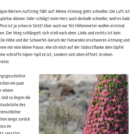
gen Metern Aufstieg fällt auf: Meine Atmung geht schneller. Die Luft ist
pürbar dünner. Oder schlägt mein Herz auch deshalb schneller, weil es bald
 Pico ist ja schon in Sicht! Aber auch nur 163 Höhenmeter wollen erstmal
n. Der Weg schlängelt sich steil nach oben. Links und rechts ist kein
Die Höhe und der Schwefel-Geruch der Fumarolen erschweren Atmung und
önne mir eine kleine Pause, ehe ich mich auf der Südostflanke dem Gipfel
eine schroffe Alpen-Spitze ist, sondern sich oben öffnet: in einen
rater.
ungsgeschichte
echen ein paar
ur einem
Und so liegen die
 Ausbrüche des
 menschlicher
hon lange zurück:
hico im
ett zerstört