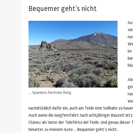
Bequemer geht’s nicht
Auf
sie
noc
We
im 
kan
hö
Abe
ge
… Spaniens höchster Berg.
na
wu
nachdrücklich dafür ein, auch am Teide eine Seilbahn zu bau
Auch wenn die Jungfernfahrt nach achtjähriger Bauzeit letzt
Chávez als Vater der Teleférico del Teide. Und genau dieser
hinunter zu meinem Auto … Bequemer geht’s nicht.