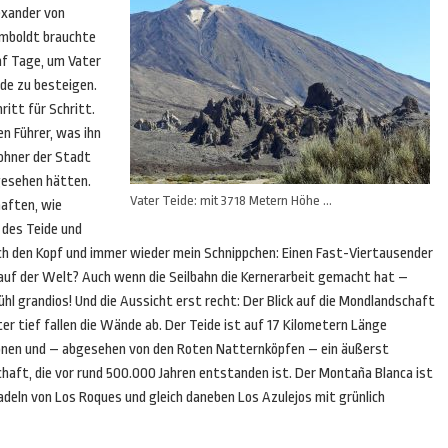
exander von
mboldt brauchte
nf Tage, um Vater
ide zu besteigen.
ritt für Schritt.
en Führer, was ihn
wohner der Stadt
 gesehen hätten.
Vater Teide: mit 3718 Metern Höhe …
haften, wie
 des Teide und
ch den Kopf und immer wieder mein Schnippchen: Einen Fast-Viertausender
auf der Welt? Auch wenn die Seilbahn die Kernerarbeit gemacht hat –
l grandios! Und die Aussicht erst recht: Der Blick auf die Mondlandschaft
er tief fallen die Wände ab. Der Teide ist auf 17 Kilometern Länge
ionen und – abgesehen von den Roten Natternköpfen – ein äußerst
haft, die vor rund 500.000 Jahren entstanden ist. Der Montaña Blanca ist
deln von Los Roques und gleich daneben Los Azulejos mit grünlich