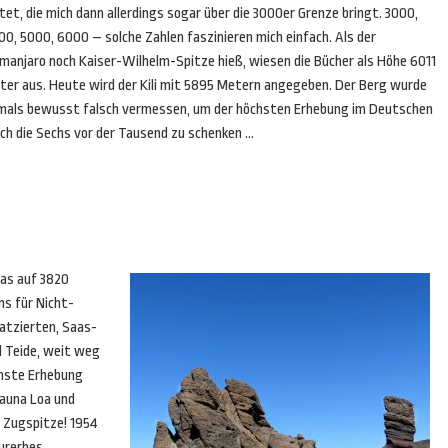
tet, die mich dann allerdings sogar über die 3000er Grenze bringt. 3000,
0, 5000, 6000 – solche Zahlen faszinieren mich einfach. Als der
imanjaro noch Kaiser-Wilhelm-Spitze hieß, wiesen die Bücher als Höhe 6011
ter aus. Heute wird der Kili mit 5895 Metern angegeben. Der Berg wurde
mals bewusst falsch vermessen, um der höchsten Erhebung im Deutschen
ich die Sechs vor der Tausend zu schenken …
pas auf 3820
ns für Nicht-
latzierten, Saas-
l Teide, weit weg
chste Erhebung
Mauna Loa und
 Zugspitze! 1954
turerbes