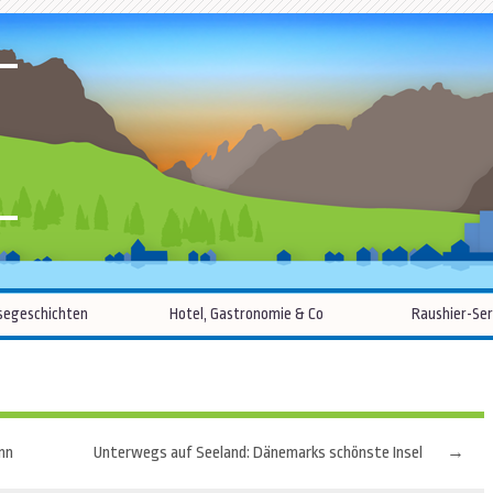
R
Zum
segeschichten
Hotel, Gastronomie & Co
Raushier-Ser
Inhalt
springen
ann
Unterwegs auf Seeland: Dänemarks schönste Insel
→