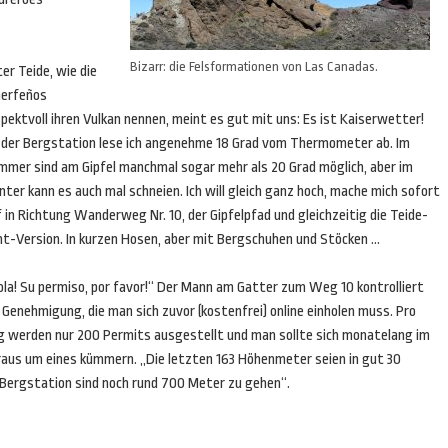
Bizarr: die Felsformationen von Las Canadas.
er Teide, wie die
erfeños
pektvoll ihren Vulkan nennen, meint es gut mit uns: Es ist Kaiserwetter!
 der Bergstation lese ich angenehme 18 Grad vom Thermometer ab. Im
mmer sind am Gipfel manchmal sogar mehr als 20 Grad möglich, aber im
ter kann es auch mal schneien. Ich will gleich ganz hoch, mache mich sofort
 in Richtung Wanderweg Nr. 10, der Gipfelpfad und gleichzeitig die Teide-
ght-Version. In kurzen Hosen, aber mit Bergschuhen und Stöcken …
ola! Su permiso, por favor!“ Der Mann am Gatter zum Weg 10 kontrolliert
 Genehmigung, die man sich zuvor (kostenfrei) online einholen muss. Pro
g werden nur 200 Permits ausgestellt und man sollte sich monatelang im
raus um eines kümmern. „Die letzten 163 Höhenmeter seien in gut 30
Bergstation sind noch rund 700 Meter zu gehen“.