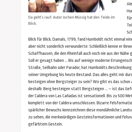
Al
Hu
Da geht’s rauf: Autor Jochen Müssig hat den Teide im
fü
Blick.
Te
Sch
Blick für Blick. Damals, 1799, fand Humboldt nicht einmal ein
aber nicht sonderlich verwunderte: Schließlich kenne er Be
Schaffhausen, die den Rheinfall auch noch nie aus der Nähe
Soll er gesagt haben … Bis auf wenige moderne Errungensc
Straße, Seilbahn oder Parador, hat Humboldts Beschreibung
seiner Umgebung bis heute Bestand. Das alles geht mir dur
besteigen ohne Bergsteiger zu sein? Wo gibt es das schon 
deshalb: Berg besteigen statt Bergsteigen … – ist das Gefüh
der Caldera von Las Cañadas ist sensationell. Bis zu 500 Met
komplett von der Caldera umschlossen. Bizarre Felsformat
spärlicher Bewuchs kennzeichnen diese mondähnliche Landsc
zu sehen, die merkwürdigen Gesteinsformationen und Felsna
gefärbtem Gestein.