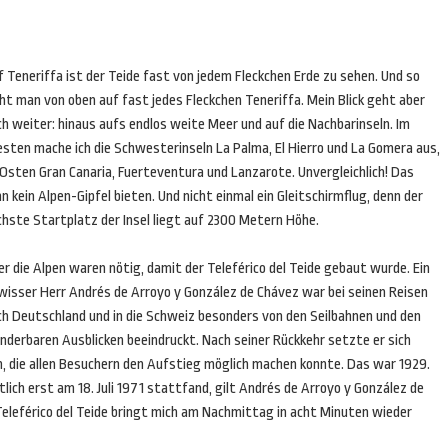
 Teneriffa ist der Teide fast von jedem Fleckchen Erde zu sehen. Und so
ht man von oben auf fast jedes Fleckchen Teneriffa. Mein Blick geht aber
h weiter: hinaus aufs endlos weite Meer und auf die Nachbarinseln. Im
sten mache ich die Schwesterinseln La Palma, El Hierro und La Gomera aus,
Osten Gran Canaria, Fuerteventura und Lanzarote. Unvergleichlich! Das
n kein Alpen-Gipfel bieten. Und nicht einmal ein Gleitschirmflug, denn der
chste Startplatz der Insel liegt auf 2300 Metern Höhe.
r die Alpen waren nötig, damit der Teleférico del Teide gebaut wurde. Ein
wisser Herr Andrés de Arroyo y González de Chávez war bei seinen Reisen
ch Deutschland und in die Schweiz besonders von den Seilbahnen und den
nderbaren Ausblicken beeindruckt. Nach seiner Rückkehr setzte er sich
en, die allen Besuchern den Aufstieg möglich machen konnte. Das war 1929.
lich erst am 18. Juli 1971 stattfand, gilt Andrés de Arroyo y González de
 Teleférico del Teide bringt mich am Nachmittag in acht Minuten wieder