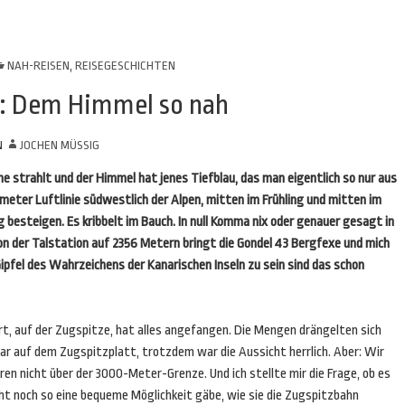
NAH-REISEN
,
REISEGESCHICHTEN
e: Dem Himmel so nah
N
JOCHEN MÜSSIG
ne strahlt und der Himmel hat jenes Tiefblau, das man eigentlich so nur aus
meter Luftlinie südwestlich der Alpen, mitten im Frühling und mitten im
 besteigen. Es kribbelt im Bauch. In null Komma nix oder genauer gesagt in
on der Talstation auf 2356 Metern bringt die Gondel 43 Bergfexe und mich
pfel des Wahrzeichens der Kanarischen Inseln zu sein sind das schon
rt, auf der Zugspitze, hat alles angefangen. Die Mengen drängelten sich
ar auf dem Zugspitzplatt, trotzdem war die Aussicht herrlich. Aber: Wir
en nicht über der 3000-Meter-Grenze. Und ich stellte mir die Frage, ob es
cht noch so eine bequeme Möglichkeit gäbe, wie sie die Zugspitzbahn